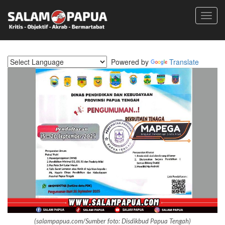
Toggl
navig
Powered by
Translate
(salampapua.com/Sumber foto: Disdikbud Papua Tengah)