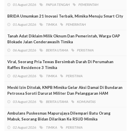
01 August 2026
PAPUA TENGAH
PEMERINTAH
BRIDA Umumkan 21 Inovasi Terbaik, Mimika Menuju Smart City
01 August 2026
TIMIKA
PEMERINTAH
Tanah Adat Diklaim Milik Oknum Dan Pemerintah, Warga OAP
Blokade Jalan Cenderawasih Timika
06 August 2026
BERITA UTAMA
PERISTIWA
Viral, Seorang Pria Tewas Bersimbah Darah Di Perumahan
Raffles Residence 3 Timika
02 August 2026
TIMIKA
PERISTIWA
Meski Izin Ditolak, KNPB Mimika Gelar Aksi Damai Di Bundaran
Petrosea Soroti Darurat Militer Dan Pelanggaran HAM
03 August 2026
BERITA UTAMA
KOMUNITAS
Ambulans Puskesmas Mapurujaya Dilempari Batu Orang
Mabuk, Seorang Bidan Dilarikan Ke RSUD Mimika
02 August 2026
TIMIKA
PERISTIWA