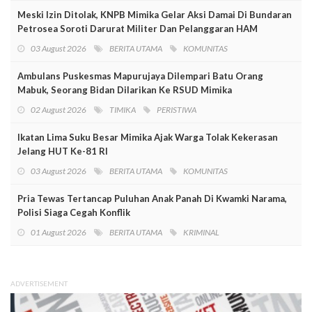
Meski Izin Ditolak, KNPB Mimika Gelar Aksi Damai Di Bundaran
Petrosea Soroti Darurat Militer Dan Pelanggaran HAM
03 August 2026
BERITA UTAMA
KOMUNITAS
Ambulans Puskesmas Mapurujaya Dilempari Batu Orang
Mabuk, Seorang Bidan Dilarikan Ke RSUD Mimika
02 August 2026
TIMIKA
PERISTIWA
Ikatan Lima Suku Besar Mimika Ajak Warga Tolak Kekerasan
Jelang HUT Ke-81 RI
03 August 2026
BERITA UTAMA
KOMUNITAS
Pria Tewas Tertancap Puluhan Anak Panah Di Kwamki Narama,
Polisi Siaga Cegah Konflik
01 August 2026
BERITA UTAMA
KRIMINAL
ADVERTISEMENT