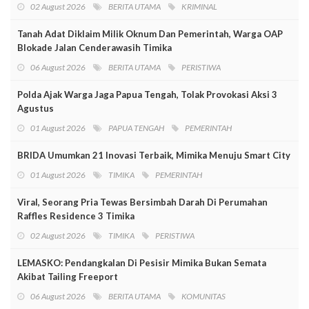
02 August 2026
BERITA UTAMA
KRIMINAL
Tanah Adat Diklaim Milik Oknum Dan Pemerintah, Warga OAP
Blokade Jalan Cenderawasih Timika
06 August 2026
BERITA UTAMA
PERISTIWA
Polda Ajak Warga Jaga Papua Tengah, Tolak Provokasi Aksi 3
Agustus
01 August 2026
PAPUA TENGAH
PEMERINTAH
BRIDA Umumkan 21 Inovasi Terbaik, Mimika Menuju Smart City
01 August 2026
TIMIKA
PEMERINTAH
Viral, Seorang Pria Tewas Bersimbah Darah Di Perumahan
Raffles Residence 3 Timika
02 August 2026
TIMIKA
PERISTIWA
LEMASKO: Pendangkalan Di Pesisir Mimika Bukan Semata
Akibat Tailing Freeport
06 August 2026
BERITA UTAMA
KOMUNITAS