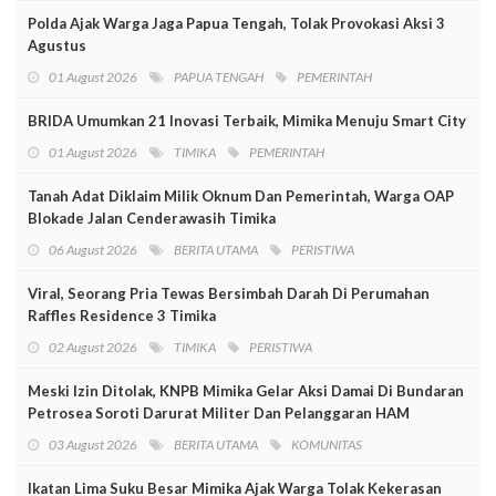
Polda Ajak Warga Jaga Papua Tengah, Tolak Provokasi Aksi 3
Agustus
01 August 2026
PAPUA TENGAH
PEMERINTAH
BRIDA Umumkan 21 Inovasi Terbaik, Mimika Menuju Smart City
01 August 2026
TIMIKA
PEMERINTAH
Tanah Adat Diklaim Milik Oknum Dan Pemerintah, Warga OAP
Blokade Jalan Cenderawasih Timika
06 August 2026
BERITA UTAMA
PERISTIWA
Viral, Seorang Pria Tewas Bersimbah Darah Di Perumahan
Raffles Residence 3 Timika
02 August 2026
TIMIKA
PERISTIWA
Meski Izin Ditolak, KNPB Mimika Gelar Aksi Damai Di Bundaran
Petrosea Soroti Darurat Militer Dan Pelanggaran HAM
03 August 2026
BERITA UTAMA
KOMUNITAS
Ikatan Lima Suku Besar Mimika Ajak Warga Tolak Kekerasan