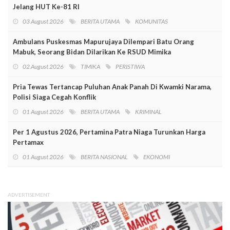
Jelang HUT Ke-81 RI
03 August 2026
BERITA UTAMA
KOMUNITAS
Ambulans Puskesmas Mapurujaya Dilempari Batu Orang
Mabuk, Seorang Bidan Dilarikan Ke RSUD Mimika
02 August 2026
TIMIKA
PERISTIWA
Pria Tewas Tertancap Puluhan Anak Panah Di Kwamki Narama,
Polisi Siaga Cegah Konflik
01 August 2026
BERITA UTAMA
KRIMINAL
Per 1 Agustus 2026, Pertamina Patra Niaga Turunkan Harga
Pertamax
01 August 2026
BERITA NASIONAL
EKONOMI
ADVERTISEMENT