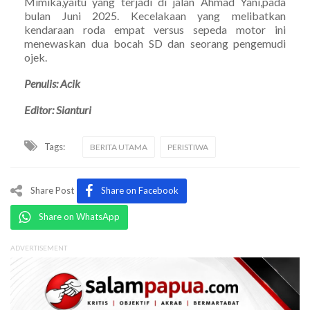
Mimika,yaitu yang terjadi di jalan Ahmad Yani,pada
bulan Juni 2025. Kecelakaan yang melibatkan
kendaraan roda empat versus sepeda motor ini
menewaskan dua bocah SD dan seorang pengemudi
ojek.
Penulis: Acik
Editor: Sianturi
Tags:
BERITA UTAMA
PERISTIWA
Share Post
Share on Facebook
Share on WhatsApp
ADVERTISEMENT