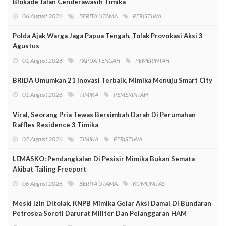
Blokade Jalan Cenderawasih Timika
06 August 2026
BERITA UTAMA
PERISTIWA
Polda Ajak Warga Jaga Papua Tengah, Tolak Provokasi Aksi 3
Agustus
01 August 2026
PAPUA TENGAH
PEMERINTAH
BRIDA Umumkan 21 Inovasi Terbaik, Mimika Menuju Smart City
01 August 2026
TIMIKA
PEMERINTAH
Viral, Seorang Pria Tewas Bersimbah Darah Di Perumahan
Raffles Residence 3 Timika
02 August 2026
TIMIKA
PERISTIWA
LEMASKO: Pendangkalan Di Pesisir Mimika Bukan Semata
Akibat Tailing Freeport
06 August 2026
BERITA UTAMA
KOMUNITAS
Meski Izin Ditolak, KNPB Mimika Gelar Aksi Damai Di Bundaran
Petrosea Soroti Darurat Militer Dan Pelanggaran HAM