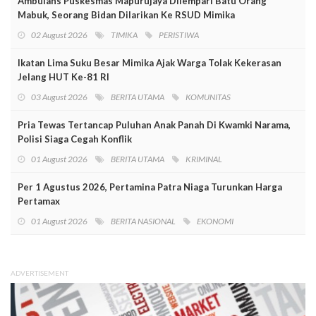
Ambulans Puskesmas Mapurujaya Dilempari Batu Orang
Mabuk, Seorang Bidan Dilarikan Ke RSUD Mimika
02 August 2026
TIMIKA
PERISTIWA
Ikatan Lima Suku Besar Mimika Ajak Warga Tolak Kekerasan
Jelang HUT Ke-81 RI
03 August 2026
BERITA UTAMA
KOMUNITAS
Pria Tewas Tertancap Puluhan Anak Panah Di Kwamki Narama,
Polisi Siaga Cegah Konflik
01 August 2026
BERITA UTAMA
KRIMINAL
Per 1 Agustus 2026, Pertamina Patra Niaga Turunkan Harga
Pertamax
01 August 2026
BERITA NASIONAL
EKONOMI
ADVERTISEMENT