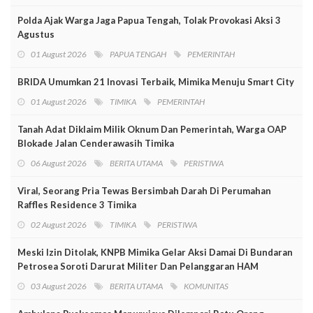
Polda Ajak Warga Jaga Papua Tengah, Tolak Provokasi Aksi 3
Agustus
01 August 2026
PAPUA TENGAH
PEMERINTAH
BRIDA Umumkan 21 Inovasi Terbaik, Mimika Menuju Smart City
01 August 2026
TIMIKA
PEMERINTAH
Tanah Adat Diklaim Milik Oknum Dan Pemerintah, Warga OAP
Blokade Jalan Cenderawasih Timika
06 August 2026
BERITA UTAMA
PERISTIWA
Viral, Seorang Pria Tewas Bersimbah Darah Di Perumahan
Raffles Residence 3 Timika
02 August 2026
TIMIKA
PERISTIWA
Meski Izin Ditolak, KNPB Mimika Gelar Aksi Damai Di Bundaran
Petrosea Soroti Darurat Militer Dan Pelanggaran HAM
03 August 2026
BERITA UTAMA
KOMUNITAS