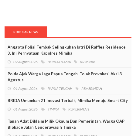
POPULAR NEWS
Anggota Polisi Tembak Selingkuhan Istri Di Raffles Residence
3, Ini Pernyataan Kapolres Mimika
02 August 2026
BERITA UTAMA
KRIMINAL
Polda Ajak Warga Jaga Papua Tengah, Tolak Provokasi Aksi 3
Agustus
01 August 2026
PAPUA TENGAH
PEMERINTAH
BRIDA Umumkan 21 Inovasi Terbaik, Mimika Menuju Smart City
01 August 2026
TIMIKA
PEMERINTAH
Tanah Adat Diklaim Milik Oknum Dan Pemerintah, Warga OAP
Blokade Jalan Cenderawasih Timika
06 August 2026
BERITA UTAMA
PERISTIWA