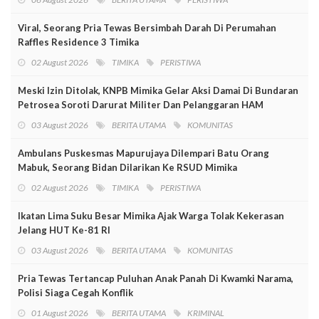
Viral, Seorang Pria Tewas Bersimbah Darah Di Perumahan
Raffles Residence 3 Timika
02 August 2026
TIMIKA
PERISTIWA
Meski Izin Ditolak, KNPB Mimika Gelar Aksi Damai Di Bundaran
Petrosea Soroti Darurat Militer Dan Pelanggaran HAM
03 August 2026
BERITA UTAMA
KOMUNITAS
Ambulans Puskesmas Mapurujaya Dilempari Batu Orang
Mabuk, Seorang Bidan Dilarikan Ke RSUD Mimika
02 August 2026
TIMIKA
PERISTIWA
Ikatan Lima Suku Besar Mimika Ajak Warga Tolak Kekerasan
Jelang HUT Ke-81 RI
03 August 2026
BERITA UTAMA
KOMUNITAS
Pria Tewas Tertancap Puluhan Anak Panah Di Kwamki Narama,
Polisi Siaga Cegah Konflik
01 August 2026
BERITA UTAMA
KRIMINAL