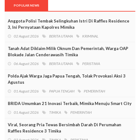
POPULAR NEWS
Anggota Polisi Tembak Selingkuhan Istri Di Raffles Residence
3, Ini Pernyataan Kapolres Mimika
02 August 2026
BERITA UTAMA
KRIMINAL
Tanah Adat Diklaim Milik Oknum Dan Pemerintah, Warga OAP
Blokade Jalan Cenderawasih Timika
06 August 2026
BERITA UTAMA
PERISTIWA
Polda Ajak Warga Jaga Papua Tengah, Tolak Provokasi Aksi 3
Agustus
01 August 2026
PAPUA TENGAH
PEMERINTAH
BRIDA Umumkan 21 Inovasi Terbaik, Mimika Menuju Smart City
01 August 2026
TIMIKA
PEMERINTAH
Viral, Seorang Pria Tewas Bersimbah Darah Di Perumahan
Raffles Residence 3 Timika
02 August 2026
TIMIKA
PERISTIWA