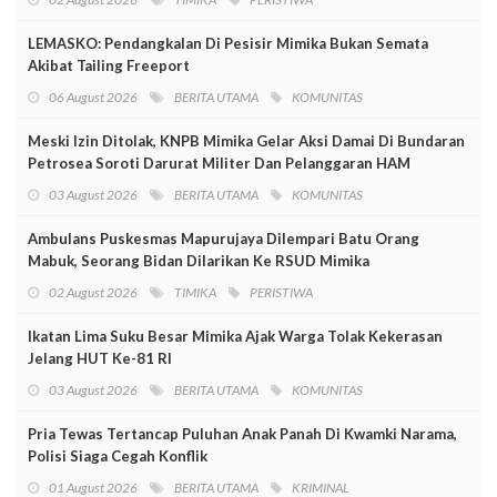
LEMASKO: Pendangkalan Di Pesisir Mimika Bukan Semata
Akibat Tailing Freeport
06 August 2026
BERITA UTAMA
KOMUNITAS
Meski Izin Ditolak, KNPB Mimika Gelar Aksi Damai Di Bundaran
Petrosea Soroti Darurat Militer Dan Pelanggaran HAM
03 August 2026
BERITA UTAMA
KOMUNITAS
Ambulans Puskesmas Mapurujaya Dilempari Batu Orang
Mabuk, Seorang Bidan Dilarikan Ke RSUD Mimika
02 August 2026
TIMIKA
PERISTIWA
Ikatan Lima Suku Besar Mimika Ajak Warga Tolak Kekerasan
Jelang HUT Ke-81 RI
03 August 2026
BERITA UTAMA
KOMUNITAS
Pria Tewas Tertancap Puluhan Anak Panah Di Kwamki Narama,
Polisi Siaga Cegah Konflik
01 August 2026
BERITA UTAMA
KRIMINAL