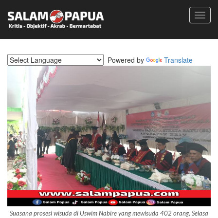
Toggl
navig
Powered by
Translate
Suasana prosesi wisuda di Uswim Nabire yang mewisuda 402 orang, Selasa