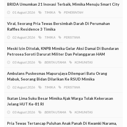
BRIDA Umumkan 21 Inovasi Terbaik, Mimika Menuju Smart City
01 August 2026
TIMIKA
PEMERINTAH
Viral, Seorang Pria Tewas Bersimbah Darah Di Perumahan
Raffles Residence 3 Timika
02 August 2026
TIMIKA
PERISTIWA
Meski Izin Ditolak, KNPB Mimika Gelar Aksi Damai Di Bundaran
Petrosea Soroti Darurat Militer Dan Pelanggaran HAM
03 August 2026
BERITA UTAMA
KOMUNITAS
Ambulans Puskesmas Mapurujaya Dilempari Batu Orang
Mabuk, Seorang Bidan Dilarikan Ke RSUD Mimika
02 August 2026
TIMIKA
PERISTIWA
Ikatan Lima Suku Besar Mimika Ajak Warga Tolak Kekerasan
Jelang HUT Ke-81 RI
03 August 2026
BERITA UTAMA
KOMUNITAS
Pria Tewas Tertancap Puluhan Anak Panah Di Kwamki Narama,