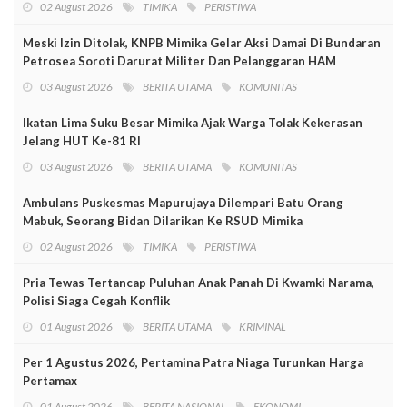
02 August 2026
TIMIKA
PERISTIWA
Meski Izin Ditolak, KNPB Mimika Gelar Aksi Damai Di Bundaran
Petrosea Soroti Darurat Militer Dan Pelanggaran HAM
03 August 2026
BERITA UTAMA
KOMUNITAS
Ikatan Lima Suku Besar Mimika Ajak Warga Tolak Kekerasan
Jelang HUT Ke-81 RI
03 August 2026
BERITA UTAMA
KOMUNITAS
Ambulans Puskesmas Mapurujaya Dilempari Batu Orang
Mabuk, Seorang Bidan Dilarikan Ke RSUD Mimika
02 August 2026
TIMIKA
PERISTIWA
Pria Tewas Tertancap Puluhan Anak Panah Di Kwamki Narama,
Polisi Siaga Cegah Konflik
01 August 2026
BERITA UTAMA
KRIMINAL
Per 1 Agustus 2026, Pertamina Patra Niaga Turunkan Harga
Pertamax
01 August 2026
BERITA NASIONAL
EKONOMI