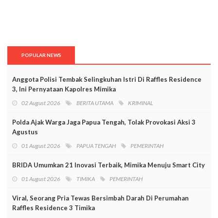
POPULAR NEWS
Anggota Polisi Tembak Selingkuhan Istri Di Raffles Residence
3, Ini Pernyataan Kapolres Mimika
02 August 2026
BERITA UTAMA
KRIMINAL
Polda Ajak Warga Jaga Papua Tengah, Tolak Provokasi Aksi 3
Agustus
01 August 2026
PAPUA TENGAH
PEMERINTAH
BRIDA Umumkan 21 Inovasi Terbaik, Mimika Menuju Smart City
01 August 2026
TIMIKA
PEMERINTAH
Viral, Seorang Pria Tewas Bersimbah Darah Di Perumahan
Raffles Residence 3 Timika