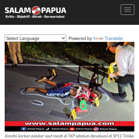
Toggl
navig
Powered by
Translate
Kondisi korban pelakar saat masih di TKP sebelum dievakuasi di SP12 Timika