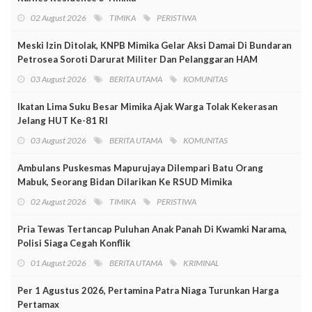
02 August 2026
TIMIKA
PERISTIWA
Meski Izin Ditolak, KNPB Mimika Gelar Aksi Damai Di Bundaran
Petrosea Soroti Darurat Militer Dan Pelanggaran HAM
03 August 2026
BERITA UTAMA
KOMUNITAS
Ikatan Lima Suku Besar Mimika Ajak Warga Tolak Kekerasan
Jelang HUT Ke-81 RI
03 August 2026
BERITA UTAMA
KOMUNITAS
Ambulans Puskesmas Mapurujaya Dilempari Batu Orang
Mabuk, Seorang Bidan Dilarikan Ke RSUD Mimika
02 August 2026
TIMIKA
PERISTIWA
Pria Tewas Tertancap Puluhan Anak Panah Di Kwamki Narama,
Polisi Siaga Cegah Konflik
01 August 2026
BERITA UTAMA
KRIMINAL
Per 1 Agustus 2026, Pertamina Patra Niaga Turunkan Harga
Pertamax