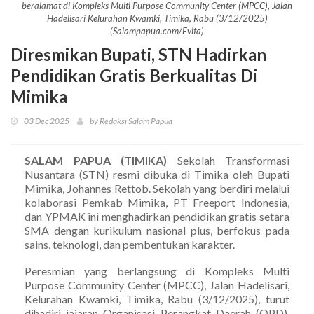
beralamat di Kompleks Multi Purpose Community Center (MPCC), Jalan
Hadelisari Kelurahan Kwamki, Timika, Rabu (3/12/2025)
(Salampapua.com/Evita)
Diresmikan Bupati, STN Hadirkan
Pendidikan Gratis Berkualitas Di
Mimika
03 Dec 2025
by Redaksi Salam Papua
SALAM PAPUA (TIMIKA)
Sekolah Transformasi
Nusantara (STN) resmi dibuka di Timika oleh Bupati
Mimika, Johannes Rettob. Sekolah yang berdiri melalui
kolaborasi Pemkab Mimika, PT Freeport Indonesia,
dan YPMAK ini menghadirkan pendidikan gratis setara
SMA dengan kurikulum nasional plus, berfokus pada
sains, teknologi, dan pembentukan karakter.
Peresmian yang berlangsung di Kompleks Multi
Purpose Community Center (MPCC), Jalan Hadelisari,
Kelurahan Kwamki, Timika, Rabu (3/12/2025), turut
dihadiri jajaran Organisasi Perangkat Daerah (OPD),