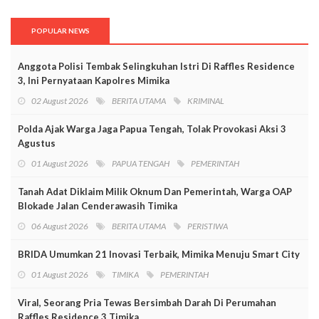
POPULAR NEWS
Anggota Polisi Tembak Selingkuhan Istri Di Raffles Residence
3, Ini Pernyataan Kapolres Mimika
02 August 2026
BERITA UTAMA
KRIMINAL
Polda Ajak Warga Jaga Papua Tengah, Tolak Provokasi Aksi 3
Agustus
01 August 2026
PAPUA TENGAH
PEMERINTAH
Tanah Adat Diklaim Milik Oknum Dan Pemerintah, Warga OAP
Blokade Jalan Cenderawasih Timika
06 August 2026
BERITA UTAMA
PERISTIWA
BRIDA Umumkan 21 Inovasi Terbaik, Mimika Menuju Smart City
01 August 2026
TIMIKA
PEMERINTAH
Viral, Seorang Pria Tewas Bersimbah Darah Di Perumahan
Raffles Residence 3 Timika