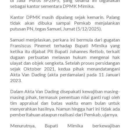
di Jalur Poros SP2SP5, yang selama ini digunakan
sebagai kantor sementara DPMK Mimika.
Kantor DPMK masih dipalang sejak kemarin. Palang
tidak akan dibuka sampai Pemkab menjalankan
putusan PN, tegas Samuel, Jumat (5/12/2025).
Samuel menjelaskan, perkara ini bermula dari gugatan
Fransiscus Pinemet terhadap Bupati Mimika yang
ketika itu dijabat Plt Bupati Johannes Rettob, terkait
dugaan perbuatan melawan hukum mengenai hak
ulayat dan objek sengketa. Setelah proses persidangan
sejak Oktober 2021, kedua pihak menandatangani
Akta Van Dading (akta perdamaian) pada 11 Januari
2023.
Dalam Akta Van Dading disepakati kewajiban masing-
masing pihak, termasuk penentuan nilai ganti rugi oleh
tim appraisal dan batas waktu enam bulan untuk
menyerahkan hasilnya. Namun hingga hari ini tidak ada
pemberitahuan ataupun realisasi dari Pemkab, ujarnya.
Menurutnya, Bupati Mimika berkewajiban