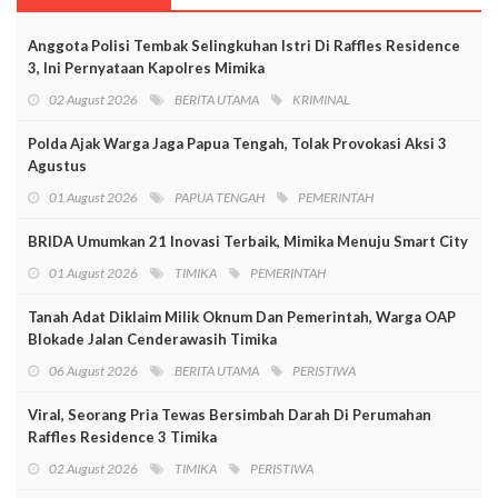
Anggota Polisi Tembak Selingkuhan Istri Di Raffles Residence
3, Ini Pernyataan Kapolres Mimika
02 August 2026
BERITA UTAMA
KRIMINAL
Polda Ajak Warga Jaga Papua Tengah, Tolak Provokasi Aksi 3
Agustus
01 August 2026
PAPUA TENGAH
PEMERINTAH
BRIDA Umumkan 21 Inovasi Terbaik, Mimika Menuju Smart City
01 August 2026
TIMIKA
PEMERINTAH
Tanah Adat Diklaim Milik Oknum Dan Pemerintah, Warga OAP
Blokade Jalan Cenderawasih Timika
06 August 2026
BERITA UTAMA
PERISTIWA
Viral, Seorang Pria Tewas Bersimbah Darah Di Perumahan
Raffles Residence 3 Timika
02 August 2026
TIMIKA
PERISTIWA