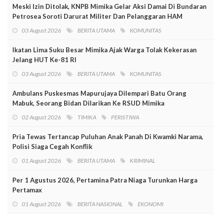
Meski Izin Ditolak, KNPB Mimika Gelar Aksi Damai Di Bundaran
Petrosea Soroti Darurat Militer Dan Pelanggaran HAM
03 August 2026
BERITA UTAMA
KOMUNITAS
Ikatan Lima Suku Besar Mimika Ajak Warga Tolak Kekerasan
Jelang HUT Ke-81 RI
03 August 2026
BERITA UTAMA
KOMUNITAS
Ambulans Puskesmas Mapurujaya Dilempari Batu Orang
Mabuk, Seorang Bidan Dilarikan Ke RSUD Mimika
02 August 2026
TIMIKA
PERISTIWA
Pria Tewas Tertancap Puluhan Anak Panah Di Kwamki Narama,
Polisi Siaga Cegah Konflik
01 August 2026
BERITA UTAMA
KRIMINAL
Per 1 Agustus 2026, Pertamina Patra Niaga Turunkan Harga
Pertamax
01 August 2026
BERITA NASIONAL
EKONOMI