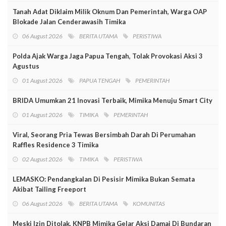
Tanah Adat Diklaim Milik Oknum Dan Pemerintah, Warga OAP
Blokade Jalan Cenderawasih Timika
06 August 2026
BERITA UTAMA
PERISTIWA
Polda Ajak Warga Jaga Papua Tengah, Tolak Provokasi Aksi 3
Agustus
01 August 2026
PAPUA TENGAH
PEMERINTAH
BRIDA Umumkan 21 Inovasi Terbaik, Mimika Menuju Smart City
01 August 2026
TIMIKA
PEMERINTAH
Viral, Seorang Pria Tewas Bersimbah Darah Di Perumahan
Raffles Residence 3 Timika
02 August 2026
TIMIKA
PERISTIWA
LEMASKO: Pendangkalan Di Pesisir Mimika Bukan Semata
Akibat Tailing Freeport
06 August 2026
BERITA UTAMA
KOMUNITAS
Meski Izin Ditolak, KNPB Mimika Gelar Aksi Damai Di Bundaran