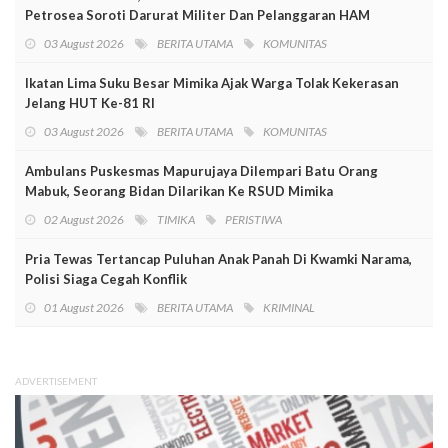
Petrosea Soroti Darurat Militer Dan Pelanggaran HAM
03 August 2026
BERITA UTAMA
KOMUNITAS
Ikatan Lima Suku Besar Mimika Ajak Warga Tolak Kekerasan
Jelang HUT Ke-81 RI
03 August 2026
BERITA UTAMA
KOMUNITAS
Ambulans Puskesmas Mapurujaya Dilempari Batu Orang
Mabuk, Seorang Bidan Dilarikan Ke RSUD Mimika
02 August 2026
TIMIKA
PERISTIWA
Pria Tewas Tertancap Puluhan Anak Panah Di Kwamki Narama,
Polisi Siaga Cegah Konflik
01 August 2026
BERITA UTAMA
KRIMINAL
ADVERTISEMENT