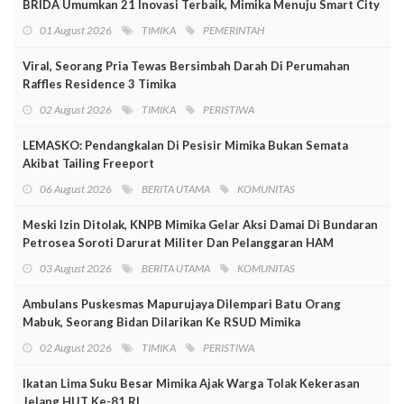
BRIDA Umumkan 21 Inovasi Terbaik, Mimika Menuju Smart City
01 August 2026
TIMIKA
PEMERINTAH
Viral, Seorang Pria Tewas Bersimbah Darah Di Perumahan
Raffles Residence 3 Timika
02 August 2026
TIMIKA
PERISTIWA
LEMASKO: Pendangkalan Di Pesisir Mimika Bukan Semata
Akibat Tailing Freeport
06 August 2026
BERITA UTAMA
KOMUNITAS
Meski Izin Ditolak, KNPB Mimika Gelar Aksi Damai Di Bundaran
Petrosea Soroti Darurat Militer Dan Pelanggaran HAM
03 August 2026
BERITA UTAMA
KOMUNITAS
Ambulans Puskesmas Mapurujaya Dilempari Batu Orang
Mabuk, Seorang Bidan Dilarikan Ke RSUD Mimika
02 August 2026
TIMIKA
PERISTIWA
Ikatan Lima Suku Besar Mimika Ajak Warga Tolak Kekerasan
Jelang HUT Ke-81 RI