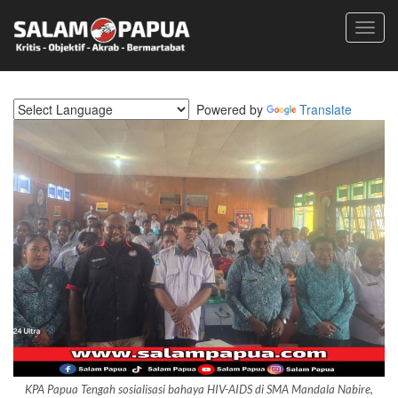
Toggl
navig
Powered by
Translate
KPA Papua Tengah sosialisasi bahaya HIV-AIDS di SMA Mandala Nabire,