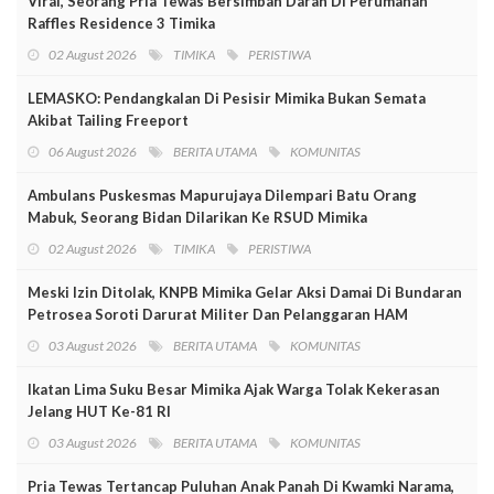
Viral, Seorang Pria Tewas Bersimbah Darah Di Perumahan
Raffles Residence 3 Timika
02 August 2026
TIMIKA
PERISTIWA
LEMASKO: Pendangkalan Di Pesisir Mimika Bukan Semata
Akibat Tailing Freeport
06 August 2026
BERITA UTAMA
KOMUNITAS
Ambulans Puskesmas Mapurujaya Dilempari Batu Orang
Mabuk, Seorang Bidan Dilarikan Ke RSUD Mimika
02 August 2026
TIMIKA
PERISTIWA
Meski Izin Ditolak, KNPB Mimika Gelar Aksi Damai Di Bundaran
Petrosea Soroti Darurat Militer Dan Pelanggaran HAM
03 August 2026
BERITA UTAMA
KOMUNITAS
Ikatan Lima Suku Besar Mimika Ajak Warga Tolak Kekerasan
Jelang HUT Ke-81 RI
03 August 2026
BERITA UTAMA
KOMUNITAS
Pria Tewas Tertancap Puluhan Anak Panah Di Kwamki Narama,