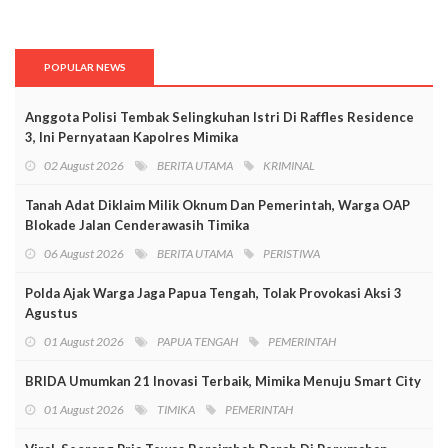
POPULAR NEWS
Anggota Polisi Tembak Selingkuhan Istri Di Raffles Residence
3, Ini Pernyataan Kapolres Mimika
02 August 2026
BERITA UTAMA
KRIMINAL
Tanah Adat Diklaim Milik Oknum Dan Pemerintah, Warga OAP
Blokade Jalan Cenderawasih Timika
06 August 2026
BERITA UTAMA
PERISTIWA
Polda Ajak Warga Jaga Papua Tengah, Tolak Provokasi Aksi 3
Agustus
01 August 2026
PAPUA TENGAH
PEMERINTAH
BRIDA Umumkan 21 Inovasi Terbaik, Mimika Menuju Smart City
01 August 2026
TIMIKA
PEMERINTAH