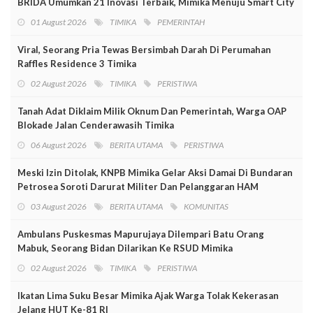
BRIDA Umumkan 21 Inovasi Terbaik, Mimika Menuju Smart City
01 August 2026
TIMIKA
PEMERINTAH
Viral, Seorang Pria Tewas Bersimbah Darah Di Perumahan
Raffles Residence 3 Timika
02 August 2026
TIMIKA
PERISTIWA
Tanah Adat Diklaim Milik Oknum Dan Pemerintah, Warga OAP
Blokade Jalan Cenderawasih Timika
06 August 2026
BERITA UTAMA
PERISTIWA
Meski Izin Ditolak, KNPB Mimika Gelar Aksi Damai Di Bundaran
Petrosea Soroti Darurat Militer Dan Pelanggaran HAM
03 August 2026
BERITA UTAMA
KOMUNITAS
Ambulans Puskesmas Mapurujaya Dilempari Batu Orang
Mabuk, Seorang Bidan Dilarikan Ke RSUD Mimika
02 August 2026
TIMIKA
PERISTIWA
Ikatan Lima Suku Besar Mimika Ajak Warga Tolak Kekerasan
Jelang HUT Ke-81 RI