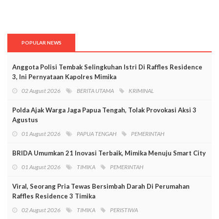
POPULAR NEWS
Anggota Polisi Tembak Selingkuhan Istri Di Raffles Residence
3, Ini Pernyataan Kapolres Mimika
02 August 2026
BERITA UTAMA
KRIMINAL
Polda Ajak Warga Jaga Papua Tengah, Tolak Provokasi Aksi 3
Agustus
01 August 2026
PAPUA TENGAH
PEMERINTAH
BRIDA Umumkan 21 Inovasi Terbaik, Mimika Menuju Smart City
01 August 2026
TIMIKA
PEMERINTAH
Viral, Seorang Pria Tewas Bersimbah Darah Di Perumahan
Raffles Residence 3 Timika
02 August 2026
TIMIKA
PERISTIWA