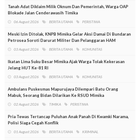
Tanah Adat Diklaim Milik Oknum Dan Pemerintah, Warga OAP
Blokade Jalan Cenderawasih Timika
06 August 2026
BERITA UTAMA
PERISTIWA
Meski Izin Ditolak, KNPB Mimika Gelar Aksi Damai Di Bundaran
Petrosea Soroti Darurat Militer Dan Pelanggaran HAM
03 August 2026
BERITA UTAMA
KOMUNITAS
Ikatan Lima Suku Besar Mimika Ajak Warga Tolak Kekerasan
Jelang HUT Ke-81 RI
03 August 2026
BERITA UTAMA
KOMUNITAS
Ambulans Puskesmas Mapurujaya Dilempari Batu Orang
Mabuk, Seorang Bidan Dilarikan Ke RSUD Mimika
02 August 2026
TIMIKA
PERISTIWA
Pria Tewas Tertancap Puluhan Anak Panah Di Kwamki Narama,
Polisi Siaga Cegah Konflik
01 August 2026
BERITA UTAMA
KRIMINAL