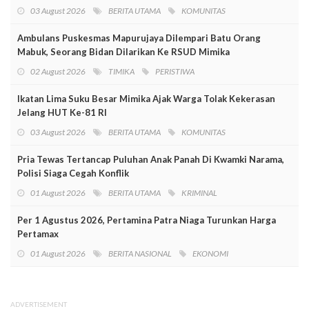
03 August 2026
BERITA UTAMA
KOMUNITAS
Ambulans Puskesmas Mapurujaya Dilempari Batu Orang
Mabuk, Seorang Bidan Dilarikan Ke RSUD Mimika
02 August 2026
TIMIKA
PERISTIWA
Ikatan Lima Suku Besar Mimika Ajak Warga Tolak Kekerasan
Jelang HUT Ke-81 RI
03 August 2026
BERITA UTAMA
KOMUNITAS
Pria Tewas Tertancap Puluhan Anak Panah Di Kwamki Narama,
Polisi Siaga Cegah Konflik
01 August 2026
BERITA UTAMA
KRIMINAL
Per 1 Agustus 2026, Pertamina Patra Niaga Turunkan Harga
Pertamax
01 August 2026
BERITA NASIONAL
EKONOMI
ADVERTISEMENT