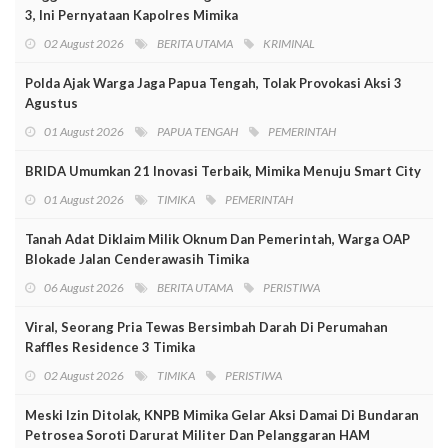
3, Ini Pernyataan Kapolres Mimika
02 August 2026
BERITA UTAMA
KRIMINAL
Polda Ajak Warga Jaga Papua Tengah, Tolak Provokasi Aksi 3
Agustus
01 August 2026
PAPUA TENGAH
PEMERINTAH
BRIDA Umumkan 21 Inovasi Terbaik, Mimika Menuju Smart City
01 August 2026
TIMIKA
PEMERINTAH
Tanah Adat Diklaim Milik Oknum Dan Pemerintah, Warga OAP
Blokade Jalan Cenderawasih Timika
06 August 2026
BERITA UTAMA
PERISTIWA
Viral, Seorang Pria Tewas Bersimbah Darah Di Perumahan
Raffles Residence 3 Timika
02 August 2026
TIMIKA
PERISTIWA
Meski Izin Ditolak, KNPB Mimika Gelar Aksi Damai Di Bundaran
Petrosea Soroti Darurat Militer Dan Pelanggaran HAM