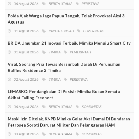
06 August 2026
BERITA UTAMA
PERISTIWA
Polda Ajak Warga Jaga Papua Tengah, Tolak Provokasi Aksi 3
Agustus
01 August 2026
PAPUA TENGAH
PEMERINTAH
BRIDA Umumkan 21 Inovasi Terbaik, Mimika Menuju Smart City
01 August 2026
TIMIKA
PEMERINTAH
Viral, Seorang Pria Tewas Bersimbah Darah Di Perumahan
Raffles Residence 3 Timika
02 August 2026
TIMIKA
PERISTIWA
LEMASKO: Pendangkalan Di Pesisir Mimika Bukan Semata
Akibat Tailing Freeport
06 August 2026
BERITA UTAMA
KOMUNITAS
Meski Izin Ditolak, KNPB Mimika Gelar Aksi Damai Di Bundaran
Petrosea Soroti Darurat Militer Dan Pelanggaran HAM
03 August 2026
BERITA UTAMA
KOMUNITAS