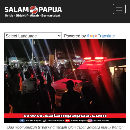
Toggl
navig
Powered by
Translate
Dua mobil jenazah terparkir di tengah jalan depan gerbang masuk Kantor