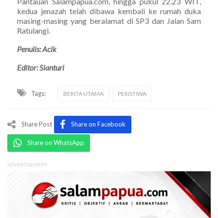
Pantauan Salampapua.com, hingga pukul 22.23 WIT,
kedua jenazah telah dibawa kembali ke rumah duka
masing-masing yang beralamat di SP3 dan Jalan Sam
Ratulangi.
Penulis: Acik
Editor: Sianturi
Tags:
BERITA UTAMA
PERISTIWA
Share Post
Share on Facebook
Share on WhatsApp
ADVERTISEMENT