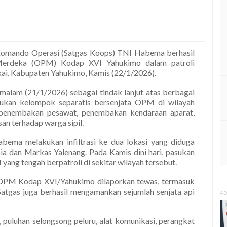
omando Operasi (Satgas Koops) TNI Habema berhasil
Merdeka (OPM) Kodap XVI Yahukimo dalam patroli
kai, Kabupaten Yahukimo, Kamis (22/1/2026).
 malam (21/1/2026) sebagai tindak lanjut atas berbagai
ukan kelompok separatis bersenjata OPM di wilayah
 penembakan pesawat, penembakan kendaraan aparat,
san terhadap warga sipil.
ema melakukan infiltrasi ke dua lokasi yang diduga
a dan Markas Yalenang. Pada Kamis dini hari, pasukan
ng tengah berpatroli di sekitar wilayah tersebut.
 OPM Kodap XVI/Yahukimo dilaporkan tewas, termasuk
Satgas juga berhasil mengamankan sejumlah senjata api
AD
 puluhan selongsong peluru, alat komunikasi, perangkat