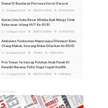
Damai Di Bundaran Petrosea Soroti Darurat
Militer Dan Pelanggaran HAM
03 August 2026
BERITA UTAMA
KOMUNITAS
Ikatan Lima Suku Besar Mimika Ajak Warga Tolak
Kekerasan Jelang HUT Ke-81 RI
03 August 2026
BERITA UTAMA
KOMUNITAS
Ambulans Puskesmas Mapurujaya Dilempari Batu
Orang Mabuk, Seorang Bidan Dilarikan Ke RSUD
Mimika
02 August 2026
TIMIKA
PERISTIWA
Pria Tewas Tertancap Puluhan Anak Panah Di
Kwamki Narama, Polisi Siaga Cegah Konflik
01 August 2026
BERITA UTAMA
KRIMINAL
VERTISEMENT