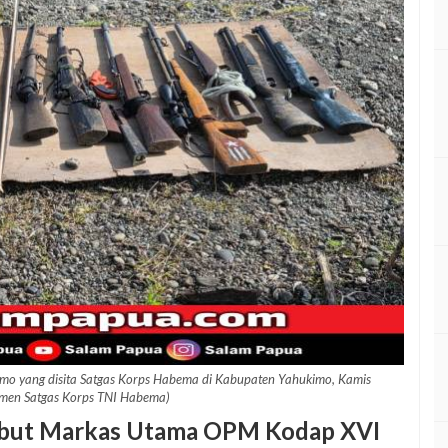
o yang disita Satgas Korps Habema di Kabupaten Yahukimo, Kamis
men Satgas Korps TNI Habema)
ebut Markas Utama OPM Kodap XVI