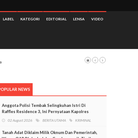
LABEL
KATEGORI
EDITORIAL
LENSA
VIDEO
POPULAR NEWS
Anggota Polisi Tembak Selingkuhan Istri Di
Raffles Residence 3, Ini Pernyataan Kapolres
Mimika
02 August 2026
BERITA UTAMA
KRIMINAL
Tanah Adat Diklaim Milik Oknum Dan Pemerintah,