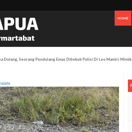
HOME
Tanggapi Persoalan Sengketa Tanah Di SP2, Berikut Penjelasannya
nslate