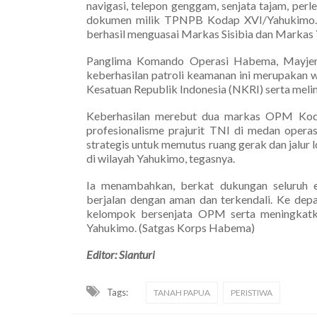
navigasi, telepon genggam, senjata tajam, per
dokumen milik TPNPB Kodap XVI/Yahukimo. 
berhasil menguasai Markas Sisibia dan Markas 
Panglima Komando Operasi Habema, Mayjen T
keberhasilan patroli keamanan ini merupakan
Kesatuan Republik Indonesia (NKRI) serta mel
Keberhasilan merebut dua markas OPM Koda
profesionalisme prajurit TNI di medan opera
strategis untuk memutus ruang gerak dan jalu
di wilayah Yahukimo, tegasnya.
Ia menambahkan, berkat dukungan seluruh e
berjalan dengan aman dan terkendali. Ke dep
kelompok bersenjata OPM serta meningkatk
Yahukimo. (Satgas Korps Habema)
Editor: Sianturi
Tags:
TANAH PAPUA
PERISTIWA