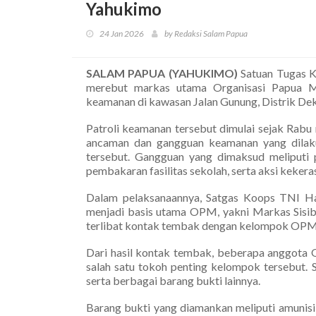
Yahukimo
24 Jan 2026
by Redaksi Salam Papua
SALAM PAPUA (YAHUKIMO)
Satuan Tugas K
merebut markas utama Organisasi Papua 
keamanan di kawasan Jalan Gunung, Distrik De
Patroli keamanan tersebut dimulai sejak Rabu
ancaman dan gangguan keamanan yang dilak
tersebut. Gangguan yang dimaksud meliputi
pembakaran fasilitas sekolah, serta aksi kekera
Dalam pelaksanaannya, Satgas Koops TNI Hab
menjadi basis utama OPM, yakni Markas Sisibi
terlibat kontak tembak dengan kelompok OPM ya
Dari hasil kontak tembak, beberapa anggota
salah satu tokoh penting kelompok tersebut. 
serta berbagai barang bukti lainnya.
Barang bukti yang diamankan meliputi amunisi,