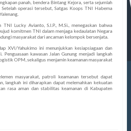
lengkapan panah, bendera Bintang Kejora, serta sejumlah
Setelah operasi tersebut, Satgas Koops TNI Habema
Yalenang.
NI Lucky Avianto, S.I.P., M.Si., menegaskan bahwa
 wujud komitmen TNI dalam menjaga kedaulatan Negara
indungi masyarakat dari ancaman kelompok bersenjata.
p XVI/Yahukimo ini menunjukkan kesiapsiagaan dan
si. Penguasaan kawasan Jalan Gunung menjadi langkah
r logistik OPM, sekaligus menjamin keamanan masyarakat
lemen masyarakat, patroli keamanan tersebut dapat
an, langkah ini diharapkan dapat melemahkan kekuatan
an rasa aman dan stabilitas keamanan di Kabupaten