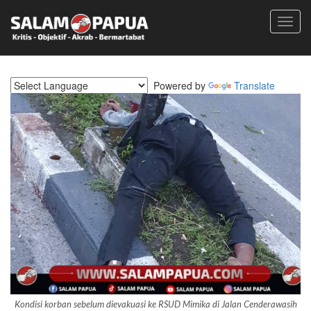
Toggl
navig
Powered by
Translate
Kondisi korban sebelum dievakuasi ke RSUD Mimika di Jalan Cenderawasih