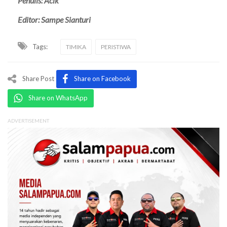
Penulis: Acik
Editor: Sampe Sianturi
Tags:
TIMIKA
PERISTIWA
Share Post
Share on Facebook
Share on WhatsApp
ADVERTISEMENT