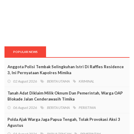
POPULAR NEWS
Anggota Polisi Tembak Selingkuhan Istri Di Raffles Residence
3, Ini Pernyataan Kapolres Mimika
02 August 2026
BERITA UTAMA
KRIMINAL
Tanah Adat Diklaim Milik Oknum Dan Pemerintah, Warga OAP
Blokade Jalan Cenderawasih Timika
06 August 2026
BERITA UTAMA
PERISTIWA
Polda Ajak Warga Jaga Papua Tengah, Tolak Provokasi Aksi 3
Agustus
01 August 2026
PAPUA TENGAH
PEMERINTAH