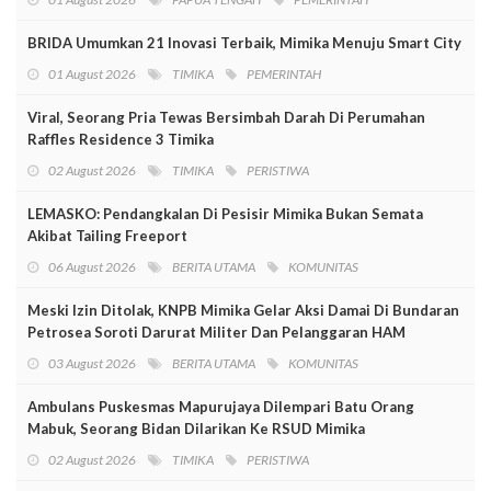
BRIDA Umumkan 21 Inovasi Terbaik, Mimika Menuju Smart City
01 August 2026
TIMIKA
PEMERINTAH
Viral, Seorang Pria Tewas Bersimbah Darah Di Perumahan
Raffles Residence 3 Timika
02 August 2026
TIMIKA
PERISTIWA
LEMASKO: Pendangkalan Di Pesisir Mimika Bukan Semata
Akibat Tailing Freeport
06 August 2026
BERITA UTAMA
KOMUNITAS
Meski Izin Ditolak, KNPB Mimika Gelar Aksi Damai Di Bundaran
Petrosea Soroti Darurat Militer Dan Pelanggaran HAM
03 August 2026
BERITA UTAMA
KOMUNITAS
Ambulans Puskesmas Mapurujaya Dilempari Batu Orang
Mabuk, Seorang Bidan Dilarikan Ke RSUD Mimika
02 August 2026
TIMIKA
PERISTIWA