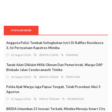
POPULAR NEWS
Anggota Polisi Tembak Selingkuhan Istri Di Raffles Residence
3, Ini Pernyataan Kapolres Mimika
02 August 2026
BERITA UTAMA
KRIMINAL
Tanah Adat Diklaim Milik Oknum Dan Pemerintah, Warga OAP
Blokade Jalan Cenderawasih Timika
06 August 2026
BERITA UTAMA
PERISTIWA
Polda Ajak Warga Jaga Papua Tengah, Tolak Provokasi Aksi 3
Agustus
01 August 2026
PAPUA TENGAH
PEMERINTAH
BRIDA Umumkan 21 Inovasi Terbaik, Mimika Menuju Smart City