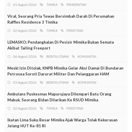
01 August 2026
TIMIKA
PEMERINTAH
Viral, Seorang Pria Tewas Bersimbah Darah Di Perumahan
Raffles Residence 3 Timika
02 August 2026
TIMIKA
PERISTIWA
LEMASKO: Pendangkalan Di Pesisir Mimika Bukan Semata
Akibat Tailing Freeport
06 August 2026
BERITA UTAMA
KOMUNITAS
Meski Izin Ditolak, KNPB Mimika Gelar Aksi Damai Di Bundaran
Petrosea Soroti Darurat Militer Dan Pelanggaran HAM
03 August 2026
BERITA UTAMA
KOMUNITAS
Ambulans Puskesmas Mapurujaya Dilempari Batu Orang
Mabuk, Seorang Bidan Dilarikan Ke RSUD Mimika
02 August 2026
TIMIKA
PERISTIWA
Ikatan Lima Suku Besar Mimika Ajak Warga Tolak Kekerasan
Jelang HUT Ke-81 RI