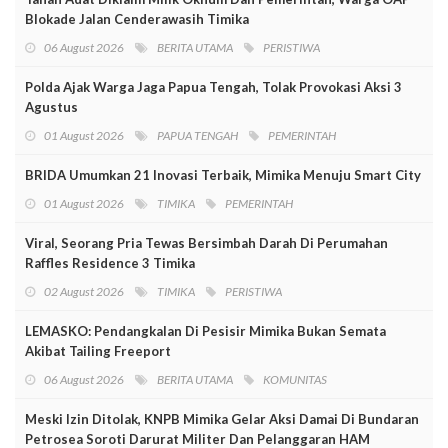
Blokade Jalan Cenderawasih Timika
06 August 2026
BERITA UTAMA
PERISTIWA
Polda Ajak Warga Jaga Papua Tengah, Tolak Provokasi Aksi 3
Agustus
01 August 2026
PAPUA TENGAH
PEMERINTAH
BRIDA Umumkan 21 Inovasi Terbaik, Mimika Menuju Smart City
01 August 2026
TIMIKA
PEMERINTAH
Viral, Seorang Pria Tewas Bersimbah Darah Di Perumahan
Raffles Residence 3 Timika
02 August 2026
TIMIKA
PERISTIWA
LEMASKO: Pendangkalan Di Pesisir Mimika Bukan Semata
Akibat Tailing Freeport
06 August 2026
BERITA UTAMA
KOMUNITAS
Meski Izin Ditolak, KNPB Mimika Gelar Aksi Damai Di Bundaran
Petrosea Soroti Darurat Militer Dan Pelanggaran HAM