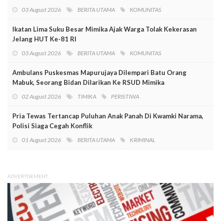
03 August 2026
BERITA UTAMA
KOMUNITAS
Ikatan Lima Suku Besar Mimika Ajak Warga Tolak Kekerasan
Jelang HUT Ke-81 RI
03 August 2026
BERITA UTAMA
KOMUNITAS
Ambulans Puskesmas Mapurujaya Dilempari Batu Orang
Mabuk, Seorang Bidan Dilarikan Ke RSUD Mimika
02 August 2026
TIMIKA
PERISTIWA
Pria Tewas Tertancap Puluhan Anak Panah Di Kwamki Narama,
Polisi Siaga Cegah Konflik
01 August 2026
BERITA UTAMA
KRIMINAL
ADVERTISEMENT