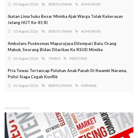
03 August 2026
BERITA UTAMA
KOMUNITAS
Ikatan Lima Suku Besar Mimika Ajak Warga Tolak Kekerasan
Jelang HUT Ke-81 RI
03 August 2026
BERITA UTAMA
KOMUNITAS
Ambulans Puskesmas Mapurujaya Dilempari Batu Orang
Mabuk, Seorang Bidan Dilarikan Ke RSUD Mimika
02 August 2026
TIMIKA
PERISTIWA
Pria Tewas Tertancap Puluhan Anak Panah Di Kwamki Narama,
Polisi Siaga Cegah Konflik
01 August 2026
BERITA UTAMA
KRIMINAL
ADVERTISEMENT