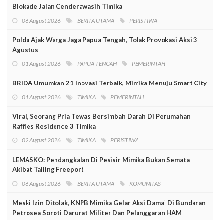
Blokade Jalan Cenderawasih Timika
06 August 2026
BERITA UTAMA
PERISTIWA
Polda Ajak Warga Jaga Papua Tengah, Tolak Provokasi Aksi 3
Agustus
01 August 2026
PAPUA TENGAH
PEMERINTAH
BRIDA Umumkan 21 Inovasi Terbaik, Mimika Menuju Smart City
01 August 2026
TIMIKA
PEMERINTAH
Viral, Seorang Pria Tewas Bersimbah Darah Di Perumahan
Raffles Residence 3 Timika
02 August 2026
TIMIKA
PERISTIWA
LEMASKO: Pendangkalan Di Pesisir Mimika Bukan Semata
Akibat Tailing Freeport
06 August 2026
BERITA UTAMA
KOMUNITAS
Meski Izin Ditolak, KNPB Mimika Gelar Aksi Damai Di Bundaran
Petrosea Soroti Darurat Militer Dan Pelanggaran HAM