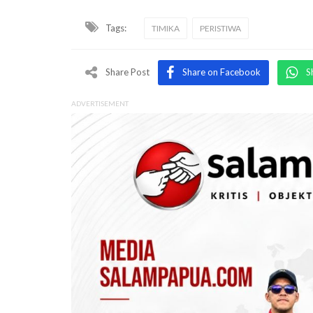
Tags:
TIMIKA
PERISTIWA
Share Post
Share on Facebook
S
ADVERTISEMENT