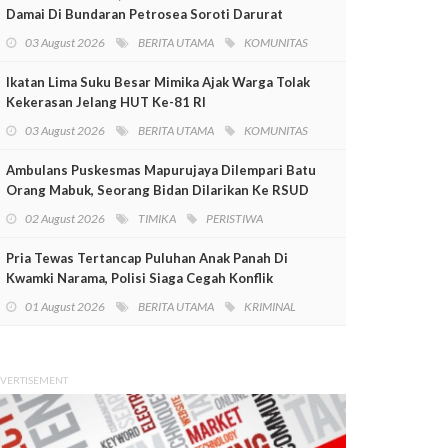
Damai Di Bundaran Petrosea Soroti Darurat
Militer Dan Pelanggaran HAM
03 August 2026
BERITA UTAMA
KOMUNITAS
Ikatan Lima Suku Besar Mimika Ajak Warga Tolak
Kekerasan Jelang HUT Ke-81 RI
03 August 2026
BERITA UTAMA
KOMUNITAS
Ambulans Puskesmas Mapurujaya Dilempari Batu
Orang Mabuk, Seorang Bidan Dilarikan Ke RSUD
Mimika
02 August 2026
TIMIKA
PERISTIWA
Pria Tewas Tertancap Puluhan Anak Panah Di
Kwamki Narama, Polisi Siaga Cegah Konflik
01 August 2026
BERITA UTAMA
KRIMINAL
VERTISEMENT