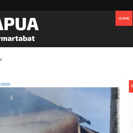
HOME
 Oknum Dan Pemerintah, Warga OAP Blokade Jalan Cenderawasih Timika
nslate