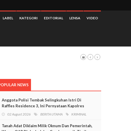
LABEL
KATEGORI
EDITORIAL
LENSA
VIDEO
POPULAR NEWS
Anggota Polisi Tembak Selingkuhan Istri Di
Raffles Residence 3, Ini Pernyataan Kapolres
Mimika
02 August 2026
BERITA UTAMA
KRIMINAL
Tanah Adat Diklaim Milik Oknum Dan Pemerintah,