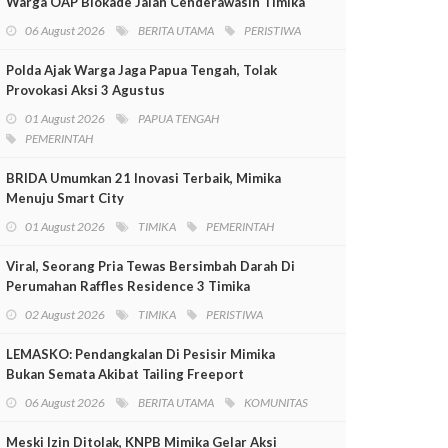
Warga OAP Blokade Jalan Cenderawasih Timika
06 August 2026
BERITA UTAMA
PERISTIWA
Polda Ajak Warga Jaga Papua Tengah, Tolak
Provokasi Aksi 3 Agustus
01 August 2026
PAPUA TENGAH
PEMERINTAH
BRIDA Umumkan 21 Inovasi Terbaik, Mimika
Menuju Smart City
01 August 2026
TIMIKA
PEMERINTAH
Viral, Seorang Pria Tewas Bersimbah Darah Di
Perumahan Raffles Residence 3 Timika
02 August 2026
TIMIKA
PERISTIWA
LEMASKO: Pendangkalan Di Pesisir Mimika
Bukan Semata Akibat Tailing Freeport
06 August 2026
BERITA UTAMA
KOMUNITAS
Meski Izin Ditolak, KNPB Mimika Gelar Aksi