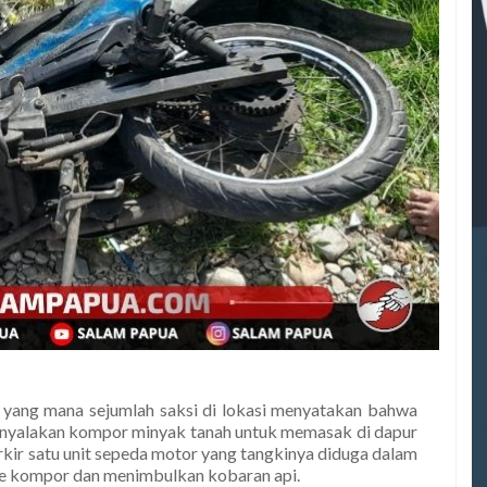
a, yang mana sejumlah saksi di lokasi menyatakan bahwa
enyalakan kompor minyak tanah untuk memasak di dapur
rkir satu unit sepeda motor yang tangkinya diduga dalam
ke kompor dan menimbulkan kobaran api.