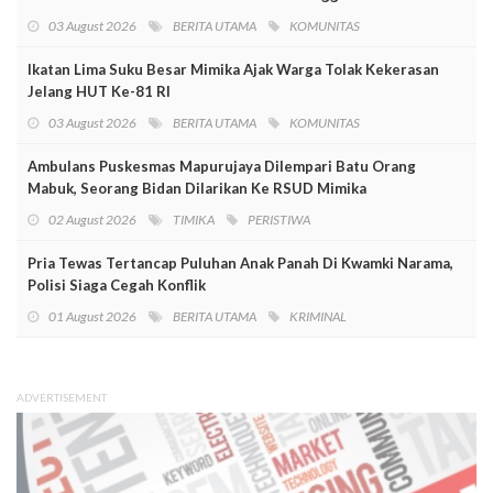
03 August 2026
BERITA UTAMA
KOMUNITAS
Ikatan Lima Suku Besar Mimika Ajak Warga Tolak Kekerasan
Jelang HUT Ke-81 RI
03 August 2026
BERITA UTAMA
KOMUNITAS
Ambulans Puskesmas Mapurujaya Dilempari Batu Orang
Mabuk, Seorang Bidan Dilarikan Ke RSUD Mimika
02 August 2026
TIMIKA
PERISTIWA
Pria Tewas Tertancap Puluhan Anak Panah Di Kwamki Narama,
Polisi Siaga Cegah Konflik
01 August 2026
BERITA UTAMA
KRIMINAL
ADVERTISEMENT