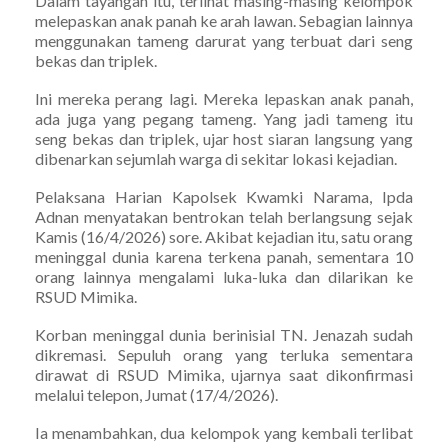
Dalam tayangan itu, terlihat masing-masing kelompok
melepaskan anak panah ke arah lawan. Sebagian lainnya
menggunakan tameng darurat yang terbuat dari seng
bekas dan triplek.
Ini mereka perang lagi. Mereka lepaskan anak panah,
ada juga yang pegang tameng. Yang jadi tameng itu
seng bekas dan triplek, ujar host siaran langsung yang
dibenarkan sejumlah warga di sekitar lokasi kejadian.
Pelaksana Harian Kapolsek Kwamki Narama, Ipda
Adnan menyatakan bentrokan telah berlangsung sejak
Kamis (16/4/2026) sore. Akibat kejadian itu, satu orang
meninggal dunia karena terkena panah, sementara 10
orang lainnya mengalami luka-luka dan dilarikan ke
RSUD Mimika.
Korban meninggal dunia berinisial TN. Jenazah sudah
dikremasi. Sepuluh orang yang terluka sementara
dirawat di RSUD Mimika, ujarnya saat dikonfirmasi
melalui telepon, Jumat (17/4/2026).
Ia menambahkan, dua kelompok yang kembali terlibat