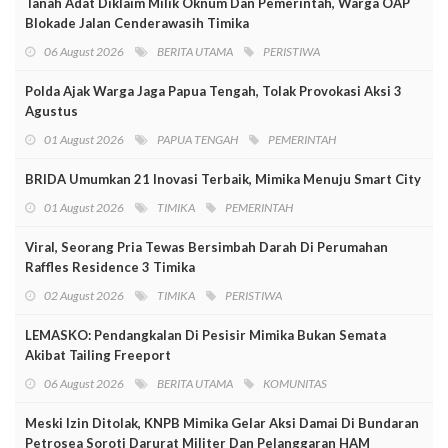
Tanah Adat Diklaim Milik Oknum Dan Pemerintah, Warga OAP
Blokade Jalan Cenderawasih Timika
06 August 2026
BERITA UTAMA
PERISTIWA
Polda Ajak Warga Jaga Papua Tengah, Tolak Provokasi Aksi 3
Agustus
01 August 2026
PAPUA TENGAH
PEMERINTAH
BRIDA Umumkan 21 Inovasi Terbaik, Mimika Menuju Smart City
01 August 2026
TIMIKA
PEMERINTAH
Viral, Seorang Pria Tewas Bersimbah Darah Di Perumahan
Raffles Residence 3 Timika
02 August 2026
TIMIKA
PERISTIWA
LEMASKO: Pendangkalan Di Pesisir Mimika Bukan Semata
Akibat Tailing Freeport
06 August 2026
BERITA UTAMA
KOMUNITAS
Meski Izin Ditolak, KNPB Mimika Gelar Aksi Damai Di Bundaran
Petrosea Soroti Darurat Militer Dan Pelanggaran HAM