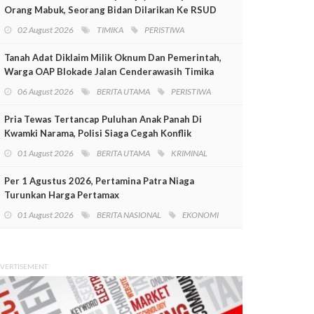
Orang Mabuk, Seorang Bidan Dilarikan Ke RSUD
Mimika
02 August 2026
TIMIKA
PERISTIWA
Tanah Adat Diklaim Milik Oknum Dan Pemerintah,
Warga OAP Blokade Jalan Cenderawasih Timika
06 August 2026
BERITA UTAMA
PERISTIWA
Pria Tewas Tertancap Puluhan Anak Panah Di
Kwamki Narama, Polisi Siaga Cegah Konflik
01 August 2026
BERITA UTAMA
KRIMINAL
Per 1 Agustus 2026, Pertamina Patra Niaga
Turunkan Harga Pertamax
01 August 2026
BERITA NASIONAL
EKONOMI
VERTISEMENT