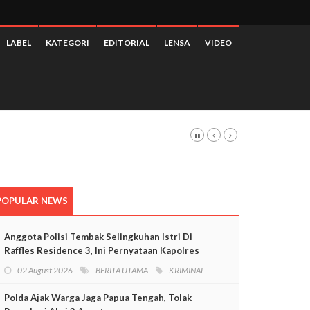
LABEL
KATEGORI
EDITORIAL
LENSA
VIDEO
 3,28 Persen
POPULAR NEWS
Anggota Polisi Tembak Selingkuhan Istri Di
Raffles Residence 3, Ini Pernyataan Kapolres
Mimika
02 August 2026
BERITA UTAMA
KRIMINAL
Polda Ajak Warga Jaga Papua Tengah, Tolak