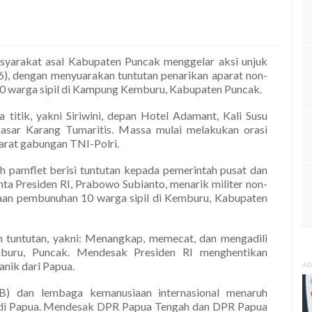
yarakat asal Kabupaten Puncak menggelar aksi unjuk
26), dengan menyuarakan tuntutan penarikan aparat non-
10 warga sipil di Kampung Kemburu, Kabupaten Puncak.
a titik, yakni Siriwini, depan Hotel Adamant, Kali Susu
asar Karang Tumaritis. Massa mulai melakukan orasi
arat gabungan TNI-Polri.
 pamflet berisi tuntutan kepada pemerintah pusat dan
nta Presiden RI, Prabowo Subianto, menarik militer non-
gaan pembunuhan 10 warga sipil di Kemburu, Kabupaten
n tuntutan, yakni: Menangkap, memecat, dan mengadili
buru, Puncak. Mendesak Presiden RI menghentikan
nik dari Papua.
AD
B) dan lembaga kemanusiaan internasional menaruh
 di Papua. Mendesak DPR Papua Tengah dan DPR Papua