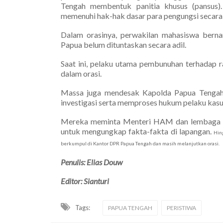
Tengah membentuk panitia khusus (pansus)
memenuhi hak-hak dasar para pengungsi secara 
Dalam orasinya, perwakilan mahasiswa berna
Papua belum dituntaskan secara adil.
Saat ini, pelaku utama pembunuhan terhadap ra
dalam orasi.
Massa juga mendesak Kapolda Papua Tengah, l
investigasi serta memproses hukum pelaku kasus
Mereka meminta Menteri HAM dan lembaga ind
untuk mengungkap fakta-fakta di lapangan.
Hing
berkumpul di Kantor DPR Papua Tengah dan masih melanjutkan orasi.
Penulis: Elias Douw
Editor: Sianturi
Tags:
PAPUA TENGAH
PERISTIWA