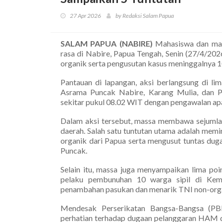
27 Apr 2026
by Redaksi Salam Papua
SALAM PAPUA (NABIRE)
Mahasiswa dan mas
rasa di Nabire, Papua Tengah, Senin (27/4/20
organik serta pengusutan kasus meninggalnya 
Pantauan di lapangan, aksi berlangsung di lim
Asrama Puncak Nabire, Karang Mulia, dan P
sekitar pukul 08.02 WIT dengan pengawalan ap
Dalam aksi tersebut, massa membawa sejumlah
daerah. Salah satu tuntutan utama adalah memi
organik dari Papua serta mengusut tuntas du
Puncak.
Selain itu, massa juga menyampaikan lima poi
pelaku pembunuhan 10 warga sipil di Kem
penambahan pasukan dan menarik TNI non-orga
Mendesak Perserikatan Bangsa-Bangsa (PB
perhatian terhadap dugaan pelanggaran HAM