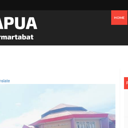
HOME
an Bensin Serta Perawatan Pribadi Picu Inflasi Timika Hingga Juli 2026
nslate