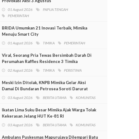
Provokasi Aksi 3 Agustus
01 August 2026
PAPUA TENGAH
PEMERINTAH
BRIDA Umumkan 21 Inovasi Terbaik, Mimika
Menuju Smart City
01 August 2026
TIMIKA
PEMERINTAH
Viral, Seorang Pria Tewas Bersimbah Darah Di
Perumahan Raffles Residence 3 Timika
02 August 2026
TIMIKA
PERISTIWA
Meski Izin Ditolak, KNPB Mimika Gelar Aksi
Damai Di Bundaran Petrosea Soroti Darurat
Militer Dan Pelanggaran HAM
03 August 2026
BERITA UTAMA
KOMUNITAS
Ikatan Lima Suku Besar Mimika Ajak Warga Tolak
Kekerasan Jelang HUT Ke-81 RI
03 August 2026
BERITA UTAMA
KOMUNITAS
Ambulans Puskesmas Mapurujaya Dilempari Batu