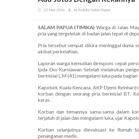
22 May 2026
by Redaksi Salam Papua
SALAM PAPUA (TIMIKA)
Warga di Jalan May
pria yang tergeletak di badan jalan tepat di de
Pria tersebut sempat dikira meninggal dunia 
akibat perkelahian.
Laporan warga kemudian direspons cepat perso
Ipda Eko Kurniawan. Setelah melakukan pengec
berinisial L.M (41) mengalami luka pada bagian 
Kapolsek Kuala Kencana, AKP Djemi Reinhard men
korban dengan seorang pria berinisial BT. 
keras.
Korban dan temannya sama-sama dalam kondi
terjatuh di jalan dan mengalami luka, ujar Kapol
Korban selanjutnya dievakuasi ke Rumah 
penanganan medis.