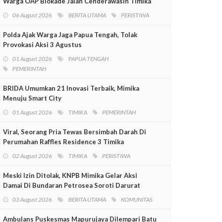
Warga OAP Blokade Jalan Cenderawasih Timika
06 August 2026
BERITA UTAMA
PERISTIWA
Polda Ajak Warga Jaga Papua Tengah, Tolak
Provokasi Aksi 3 Agustus
01 August 2026
PAPUA TENGAH
PEMERINTAH
BRIDA Umumkan 21 Inovasi Terbaik, Mimika
Menuju Smart City
01 August 2026
TIMIKA
PEMERINTAH
Viral, Seorang Pria Tewas Bersimbah Darah Di
Perumahan Raffles Residence 3 Timika
02 August 2026
TIMIKA
PERISTIWA
Meski Izin Ditolak, KNPB Mimika Gelar Aksi
Damai Di Bundaran Petrosea Soroti Darurat
Militer Dan Pelanggaran HAM
03 August 2026
BERITA UTAMA
KOMUNITAS
Ambulans Puskesmas Mapurujaya Dilempari Batu