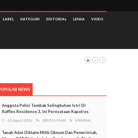
LABEL
KATEGORI
EDITORIAL
LENSA
VIDEO
POPULAR NEWS
Anggota Polisi Tembak Selingkuhan Istri Di
Raffles Residence 3, Ini Pernyataan Kapolres
Mimika
02 August 2026
BERITA UTAMA
KRIMINAL
Tanah Adat Diklaim Milik Oknum Dan Pemerintah,