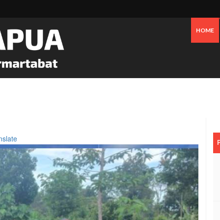
HOME
 Oknum Dan Pemerintah, Warga OAP Blokade Jalan Cenderawasih Timika
nslate