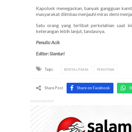
Kapolsek menegaskan, banyak gangguan kamti
masyarakat diimbau menjauhi miras demi menja
Satu orang yang terlibat perkelahian saat i
keterangan lebih lanjut, tandasnya.
Penulis: Acik
Editor: Sianturi
Tags:
BERITA UTAMA
PERISTIWA
Share Post
Share on Facebook
S
ADVERTISEMENT