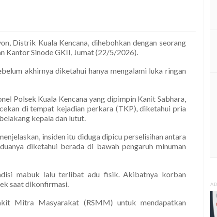
on, Distrik Kuala Kencana, dihebohkan dengan seorang
pan Kantor Sinode GKII, Jumat (22/5/2026).
sebelum akhirnya diketahui hanya mengalami luka ringan
nel Polsek Kuala Kencana yang dipimpin Kanit Sabhara,
ekan di tempat kejadian perkara (TKP), diketahui pria
belakang kepala dan lutut.
jelaskan, insiden itu diduga dipicu perselisihan antara
Keduanya diketahui berada di bawah pengaruh minuman
si mabuk lalu terlibat adu fisik. Akibatnya korban
sek saat dikonfirmasi.
AD
Sakit Mitra Masyarakat (RSMM) untuk mendapatkan