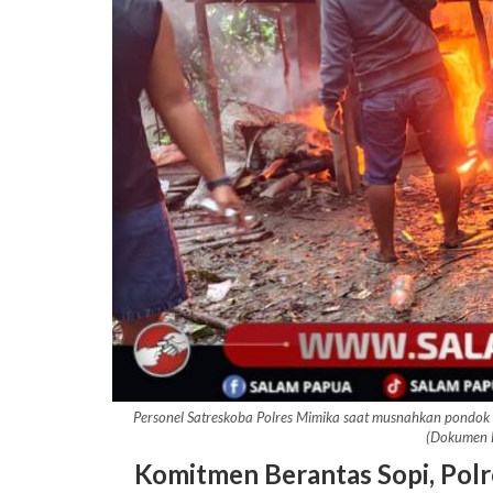
Personel Satreskoba Polres Mimika saat musnahkan pondok s
(Dokumen 
Komitmen Berantas Sopi, Polr