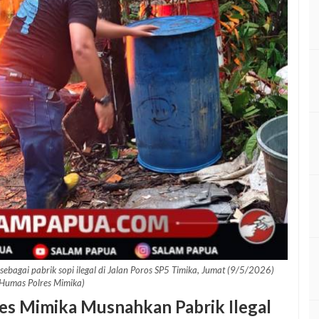
ebagai pabrik sopi ilegal di Jalan Poros SP5 Timika, Jumat (9/5/2026)
Humas Polres Mimika)
es Mimika Musnahkan Pabrik Ilegal