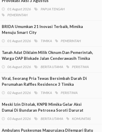
Provokasi Aksi 3 Agustus
01 August 2026
PAPUA TENGAH
PEMERINTAH
BRIDA Umumkan 21 Inovasi Terbaik, Mimika
Menuju Smart City
01 August 2026
TIMIKA
PEMERINTAH
Tanah Adat Diklaim Milik Oknum Dan Pemerintah,
Warga OAP Blokade Jalan Cenderawasih Timika
06 August 2026
BERITA UTAMA
PERISTIWA
Viral, Seorang Pria Tewas Bersimbah Darah Di
Perumahan Raffles Residence 3 Timika
02 August 2026
TIMIKA
PERISTIWA
Meski Izin Ditolak, KNPB Mimika Gelar Aksi
Damai Di Bundaran Petrosea Soroti Darurat
Militer Dan Pelanggaran HAM
03 August 2026
BERITA UTAMA
KOMUNITAS
Ambulans Puskesmas Mapurujaya Dilempari Batu