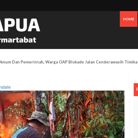
HOME
 Pesisir Mimika Bukan Semata Akibat Tailing Freeport
nslate