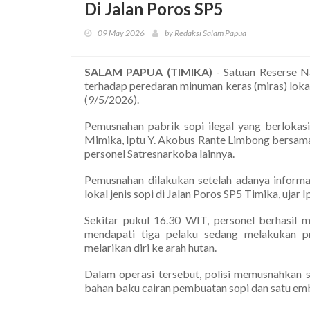
Di Jalan Poros SP5
09 May 2026
by Redaksi Salam Papua
SALAM PAPUA (TIMIKA)
- Satuan Reserse N
terhadap peredaran minuman keras (miras) lokal
(9/5/2026).
Pemusnahan pabrik sopi ilegal yang berlokasi
Mimika, Iptu Y. Akobus Rante Limbong bersama
personel Satresnarkoba lainnya.
Pemusnahan dilakukan setelah adanya informas
lokal jenis sopi di Jalan Poros SP5 Timika, ujar 
Sekitar pukul 16.30 WIT, personel berhasil m
mendapati tiga pelaku sedang melakukan p
melarikan diri ke arah hutan.
Dalam operasi tersebut, polisi memusnahkan 
bahan baku cairan pembuatan sopi dan satu ember