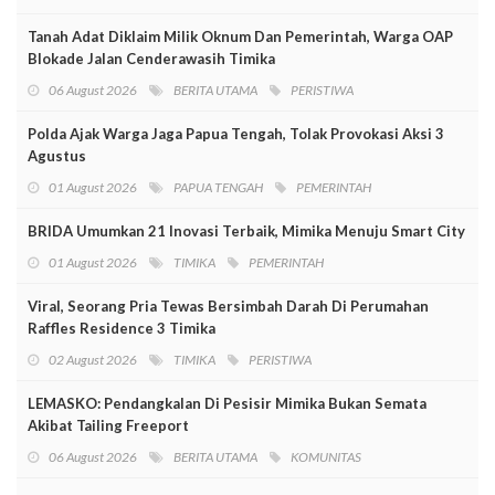
Tanah Adat Diklaim Milik Oknum Dan Pemerintah, Warga OAP
Blokade Jalan Cenderawasih Timika
06 August 2026
BERITA UTAMA
PERISTIWA
Polda Ajak Warga Jaga Papua Tengah, Tolak Provokasi Aksi 3
Agustus
01 August 2026
PAPUA TENGAH
PEMERINTAH
BRIDA Umumkan 21 Inovasi Terbaik, Mimika Menuju Smart City
01 August 2026
TIMIKA
PEMERINTAH
Viral, Seorang Pria Tewas Bersimbah Darah Di Perumahan
Raffles Residence 3 Timika
02 August 2026
TIMIKA
PERISTIWA
LEMASKO: Pendangkalan Di Pesisir Mimika Bukan Semata
Akibat Tailing Freeport
06 August 2026
BERITA UTAMA
KOMUNITAS