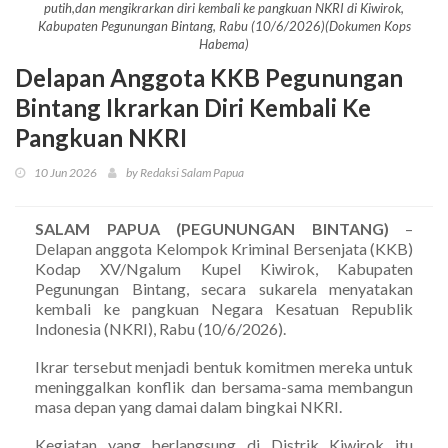
putih,dan mengikrarkan diri kembali ke pangkuan NKRI di Kiwirok,
Kabupaten Pegunungan Bintang, Rabu (10/6/2026)(Dokumen Kops
Habema)
Delapan Anggota KKB Pegunungan
Bintang Ikrarkan Diri Kembali Ke
Pangkuan NKRI
10 Jun 2026
by Redaksi Salam Papua
SALAM PAPUA (PEGUNUNGAN BINTANG)
–
Delapan anggota Kelompok Kriminal Bersenjata (KKB)
Kodap XV/Ngalum Kupel Kiwirok, Kabupaten
Pegunungan Bintang, secara sukarela menyatakan
kembali ke pangkuan Negara Kesatuan Republik
Indonesia (NKRI), Rabu (10/6/2026).
Ikrar tersebut menjadi bentuk komitmen mereka untuk
meninggalkan konflik dan bersama-sama membangun
masa depan yang damai dalam bingkai NKRI.
Kegiatan yang berlangsung di Distrik Kiwirok itu