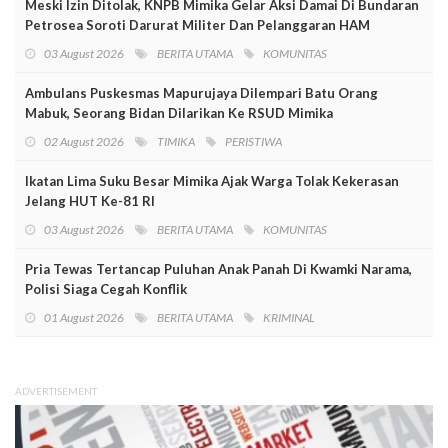
Meski Izin Ditolak, KNPB Mimika Gelar Aksi Damai Di Bundaran
Petrosea Soroti Darurat Militer Dan Pelanggaran HAM
03 August 2026
BERITA UTAMA
KOMUNITAS
Ambulans Puskesmas Mapurujaya Dilempari Batu Orang
Mabuk, Seorang Bidan Dilarikan Ke RSUD Mimika
02 August 2026
TIMIKA
PERISTIWA
Ikatan Lima Suku Besar Mimika Ajak Warga Tolak Kekerasan
Jelang HUT Ke-81 RI
03 August 2026
BERITA UTAMA
KOMUNITAS
Pria Tewas Tertancap Puluhan Anak Panah Di Kwamki Narama,
Polisi Siaga Cegah Konflik
01 August 2026
BERITA UTAMA
KRIMINAL
ADVERTISEMENT