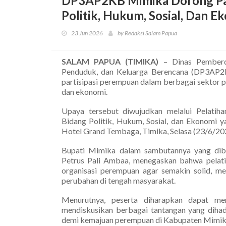
DP3AP2KB Mimika Dorong Par
Politik, Hukum, Sosial, Dan E
23 Jun 2026
by Redaksi Salam Papua
SALAM PAPUA (TIMIKA)
– Dinas Pemberda
Penduduk, dan Keluarga Berencana (DP3AP2
partisipasi perempuan dalam berbagai sektor p
dan ekonomi.
Upaya tersebut diwujudkan melalui Pelatih
Bidang Politik, Hukum, Sosial, dan Ekonomi y
Hotel Grand Tembaga, Timika, Selasa (23/6/20
Bupati Mimika dalam sambutannya yang dib
Petrus Pali Ambaa, menegaskan bahwa pelati
organisasi perempuan agar semakin solid, m
perubahan di tengah masyarakat.
Menurutnya, peserta diharapkan dapat me
mendiskusikan berbagai tantangan yang dihad
demi kemajuan perempuan di Kabupaten Mimik