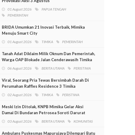
Provokasi Aksi 3 Agustus
01 August 2026
PAPUA TENGAH
PEMERINTAH
BRIDA Umumkan 21 Inovasi Terbaik, Mimika
Menuju Smart City
01 August 2026
TIMIKA
PEMERINTAH
Tanah Adat Diklaim Milik Oknum Dan Pemerintah,
Warga OAP Blokade Jalan Cenderawasih Timika
06 August 2026
BERITA UTAMA
PERISTIWA
Viral, Seorang Pria Tewas Bersimbah Darah Di
Perumahan Raffles Residence 3 Timika
02 August 2026
TIMIKA
PERISTIWA
Meski Izin Ditolak, KNPB Mimika Gelar Aksi
Damai Di Bundaran Petrosea Soroti Darurat
Militer Dan Pelanggaran HAM
03 August 2026
BERITA UTAMA
KOMUNITAS
Ambulans Puskesmas Mapurujaya Dilempari Batu