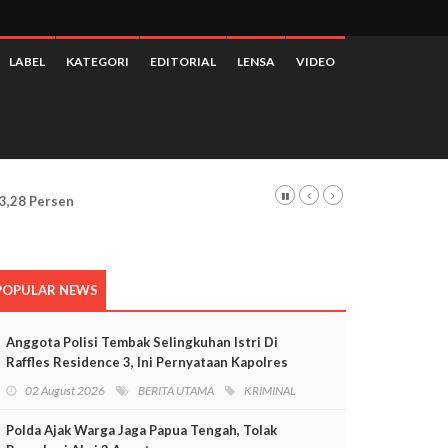
LABEL
KATEGORI
EDITORIAL
LENSA
VIDEO
 Dan Pelanggaran HAM
POPULAR NEWS
Anggota Polisi Tembak Selingkuhan Istri Di
Raffles Residence 3, Ini Pernyataan Kapolres
Mimika
02 August 2026
BERITA UTAMA
KRIMINAL
Polda Ajak Warga Jaga Papua Tengah, Tolak