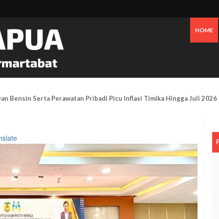
HOME
Mimika Gelar Aksi Damai Di Bundaran Petrosea Soroti Darurat Militer
nslate