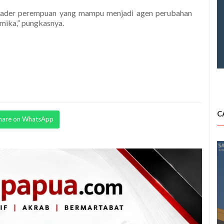
er-kader perempuan yang mampu menjadi agen perubahan
ika,” pungkasnya.
C
hare on WhatsApp