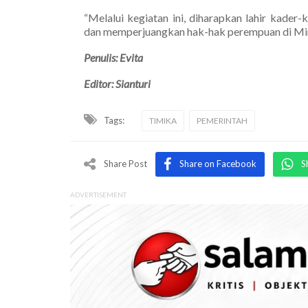
“Melalui kegiatan ini, diharapkan lahir kad
dan memperjuangkan hak-hak perempuan di Mim
Penulis: Evita
Editor: Sianturi
Tags:
TIMIKA
PEMERINTAH
Share Post
Share on Facebook
S
ADVERTISEMENT