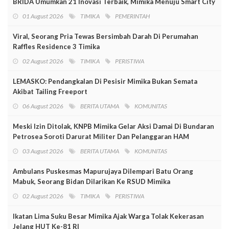
BRIDA Umumkan 21 Inovasi Terbaik, Mimika Menuju Smart City
01 August 2026
TIMIKA
PEMERINTAH
Viral, Seorang Pria Tewas Bersimbah Darah Di Perumahan
Raffles Residence 3 Timika
02 August 2026
TIMIKA
PERISTIWA
LEMASKO: Pendangkalan Di Pesisir Mimika Bukan Semata
Akibat Tailing Freeport
06 August 2026
BERITA UTAMA
KOMUNITAS
Meski Izin Ditolak, KNPB Mimika Gelar Aksi Damai Di Bundaran
Petrosea Soroti Darurat Militer Dan Pelanggaran HAM
03 August 2026
BERITA UTAMA
KOMUNITAS
Ambulans Puskesmas Mapurujaya Dilempari Batu Orang
Mabuk, Seorang Bidan Dilarikan Ke RSUD Mimika
02 August 2026
TIMIKA
PERISTIWA
Ikatan Lima Suku Besar Mimika Ajak Warga Tolak Kekerasan
Jelang HUT Ke-81 RI