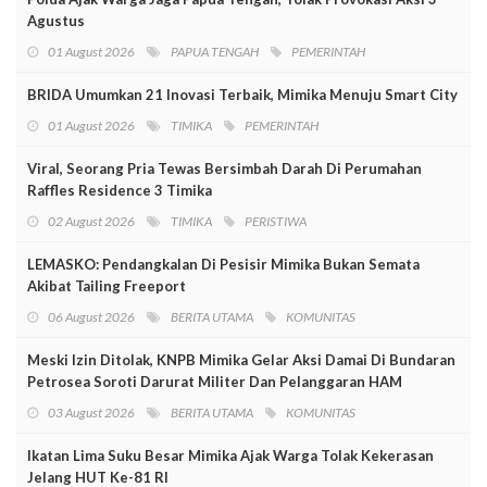
Agustus
01 August 2026
PAPUA TENGAH
PEMERINTAH
BRIDA Umumkan 21 Inovasi Terbaik, Mimika Menuju Smart City
01 August 2026
TIMIKA
PEMERINTAH
Viral, Seorang Pria Tewas Bersimbah Darah Di Perumahan
Raffles Residence 3 Timika
02 August 2026
TIMIKA
PERISTIWA
LEMASKO: Pendangkalan Di Pesisir Mimika Bukan Semata
Akibat Tailing Freeport
06 August 2026
BERITA UTAMA
KOMUNITAS
Meski Izin Ditolak, KNPB Mimika Gelar Aksi Damai Di Bundaran
Petrosea Soroti Darurat Militer Dan Pelanggaran HAM
03 August 2026
BERITA UTAMA
KOMUNITAS
Ikatan Lima Suku Besar Mimika Ajak Warga Tolak Kekerasan
Jelang HUT Ke-81 RI