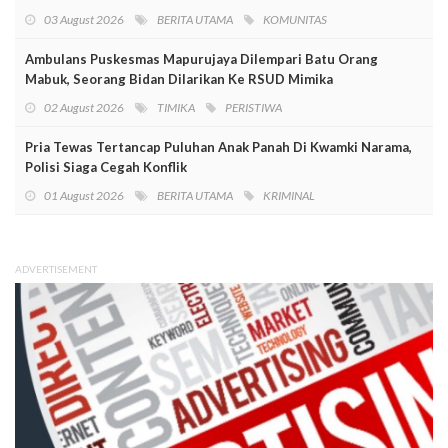
03 August 2026
BERITA UTAMA
KOMUNITAS
Ambulans Puskesmas Mapurujaya Dilempari Batu Orang
Mabuk, Seorang Bidan Dilarikan Ke RSUD Mimika
02 August 2026
TIMIKA
PERISTIWA
Pria Tewas Tertancap Puluhan Anak Panah Di Kwamki Narama,
Polisi Siaga Cegah Konflik
01 August 2026
BERITA UTAMA
KRIMINAL
ADVERTISEMENT