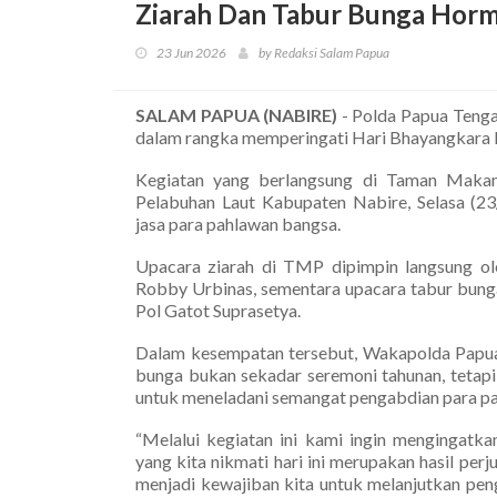
Ziarah Dan Tabur Bunga Horm
23 Jun 2026
by Redaksi Salam Papua
SALAM PAPUA (NABIRE)
- Polda Papua Tenga
dalam rangka memperingati Hari Bhayangkara 
Kegiatan yang berlangsung di Taman Mak
Pelabuhan Laut Kabupaten Nabire, Selasa (23
jasa para pahlawan bangsa.
Upacara ziarah di TMP dipimpin langsung o
Robby Urbinas, sementara upacara tabur bung
Pol Gatot Suprasetya.
Dalam kesempatan tersebut, Wakapolda Papua
bunga bukan sekadar seremoni tahunan, tetapi
untuk meneladani semangat pengabdian para p
“Melalui kegiatan ini kami ingin mengingat
yang kita nikmati hari ini merupakan hasil per
menjadi kewajiban kita untuk melanjutkan pe