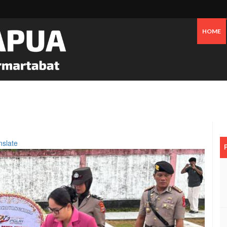
HOME
 Oknum Dan Pemerintah, Warga OAP Blokade Jalan Cenderawasih Timika
nslate