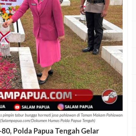
s pimpin tabur bungga hormati jasa pahlawan di Taman Makam Pahlawan
) (Salampapua.com/Dokumen Humas Polda Papua Tengah)
0, Polda Papua Tengah Gelar