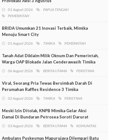
Provokasi Aksi 3 Agustus
01 August 2026
PAPUA TENGAH
PEMERINTAH
BRIDA Umumkan 21 Inovasi Terbaik, Mimika
Menuju Smart City
01 August 2026
TIMIKA
PEMERINTAH
Tanah Adat Diklaim Milik Oknum Dan Pemerintah,
Warga OAP Blokade Jalan Cenderawasih Timika
06 August 2026
BERITA UTAMA
PERISTIWA
Viral, Seorang Pria Tewas Bersimbah Darah Di
Perumahan Raffles Residence 3 Timika
02 August 2026
TIMIKA
PERISTIWA
Meski Izin Ditolak, KNPB Mimika Gelar Aksi
Damai Di Bundaran Petrosea Soroti Darurat
Militer Dan Pelanggaran HAM
03 August 2026
BERITA UTAMA
KOMUNITAS
Ambulans Puskesmas Mapurujaya Dilempari Batu