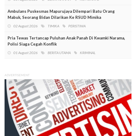
Ambulans Puskesmas Mapurujaya Dilempari Batu Orang
Mabuk, Seorang Bidan Dilarikan Ke RSUD Mimika
02 August 2026
TIMIKA
PERISTIWA
Pria Tewas Tertancap Puluhan Anak Panah Di Kwamki Narama,
Polisi Siaga Cegah Konflik
01 August 2026
BERITA UTAMA
KRIMINAL
ADVERTISEMENT