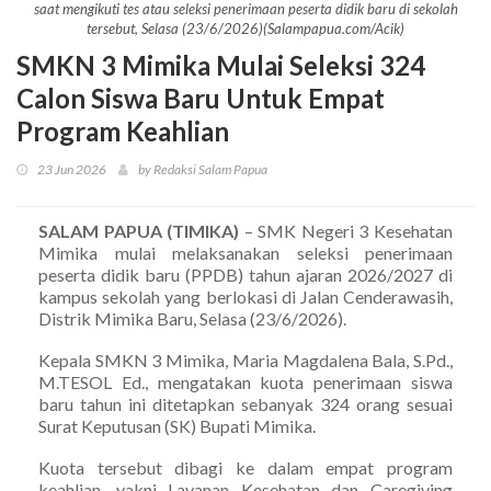
saat mengikuti tes atau seleksi penerimaan peserta didik baru di sekolah
tersebut, Selasa (23/6/2026)(Salampapua.com/Acik)
SMKN 3 Mimika Mulai Seleksi 324
Calon Siswa Baru Untuk Empat
Program Keahlian
23 Jun 2026
by Redaksi Salam Papua
SALAM PAPUA (TIMIKA)
– SMK Negeri 3 Kesehatan
Mimika mulai melaksanakan seleksi penerimaan
peserta didik baru (PPDB) tahun ajaran 2026/2027 di
kampus sekolah yang berlokasi di Jalan Cenderawasih,
Distrik Mimika Baru, Selasa (23/6/2026).
Kepala SMKN 3 Mimika, Maria Magdalena Bala, S.Pd.,
M.TESOL Ed., mengatakan kuota penerimaan siswa
baru tahun ini ditetapkan sebanyak 324 orang sesuai
Surat Keputusan (SK) Bupati Mimika.
Kuota tersebut dibagi ke dalam empat program
keahlian, yakni Layanan Kesehatan dan Caregiving