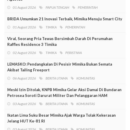
01 August 2026
PAPUA TENGAH
PEMERINTAH
BRIDA Umumkan 21 Inovasi Terbaik, Mimika Menuju Smart City
01 August 2026
TIMIKA
PEMERINTAH
Viral, Seorang Pria Tewas Bersimbah Darah Di Perumahan
Raffles Residence 3 Timika
02 August 2026
TIMIKA
PERISTIWA
LEMASKO: Pendangkalan Di Pesisir Mimika Bukan Semata
Akibat Tailing Freeport
06 August 2026
BERITA UTAMA
KOMUNITAS
Meski Izin Ditolak, KNPB Mimika Gelar Aksi Damai Di Bundaran
Petrosea Soroti Darurat Militer Dan Pelanggaran HAM
03 August 2026
BERITA UTAMA
KOMUNITAS
Ikatan Lima Suku Besar Mimika Ajak Warga Tolak Kekerasan
Jelang HUT Ke-81 RI
03 August 2026
BERITA UTAMA
KOMUNITAS