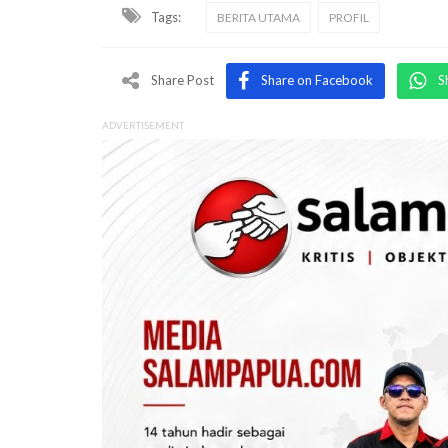
Tags:
BERITA UTAMA
PROFIL
Share Post
Share on Facebook
S
ADVERTISEMENT