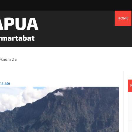
HOME
 Oknum Dan Pemerintah, Warga OAP Blokade Jalan Cenderawasih Timika
nslate