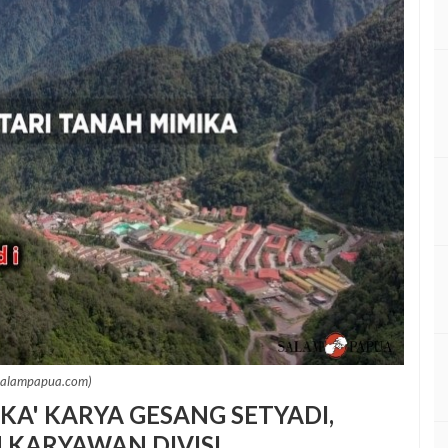
salampapua.com)
KA' KARYA GESANG SETYADI,
N KARYAWAN DIVISI