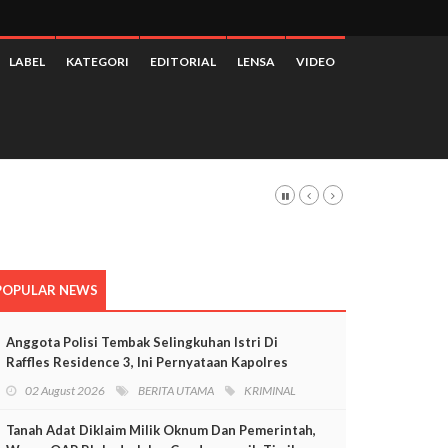
LABEL
KATEGORI
EDITORIAL
LENSA
VIDEO
POPULAR NEWS
Anggota Polisi Tembak Selingkuhan Istri Di
Raffles Residence 3, Ini Pernyataan Kapolres
Mimika
02 August 2026
BERITA UTAMA
KRIMINAL
Tanah Adat Diklaim Milik Oknum Dan Pemerintah,