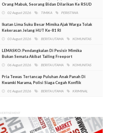
Orang Mabuk, Seorang Bidan Dilarikan Ke RSUD
Mimika
02 August 2026
TIMIKA
PERISTIWA
Ikatan Lima Suku Besar Mimika Ajak Warga Tolak
Kekerasan Jelang HUT Ke-81 RI
03 August 2026
BERITA UTAMA
KOMUNITAS
LEMASKO: Pendangkalan Di Pesisir Mimika
Bukan Semata Akibat Tailing Freeport
06 August 2026
BERITA UTAMA
KOMUNITAS
Pria Tewas Tertancap Puluhan Anak Panah Di
Kwamki Narama, Polisi Siaga Cegah Konflik
01 August 2026
BERITA UTAMA
KRIMINAL
VERTISEMENT