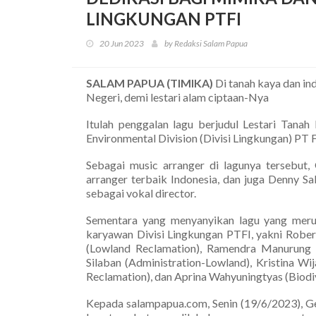
LINGKUNGAN PTFI
20 Jun 2023
by Redaksi Salam Papua
SALAM PAPUA (TIMIKA)
Di tanah kaya dan in
Negeri, demi lestari alam ciptaan-Nya
Itulah penggalan lagu berjudul Lestari Tana
Environmental Division (Divisi Lingkungan) PT 
Sebagai music arranger di lagunya tersebut,
arranger terbaik Indonesia, dan juga Denny Sa
sebagai vokal director.
Sementara yang menyanyikan lagu yang merupa
karyawan Divisi Lingkungan PTFI, yakni Rober
(Lowland Reclamation), Ramendra Manurung (
Silaban (Administration-Lowland), Kristina Wi
Reclamation), dan Aprina Wahyuningtyas (Biodiv
Kepada salampapua.com, Senin (19/6/2023), Ge