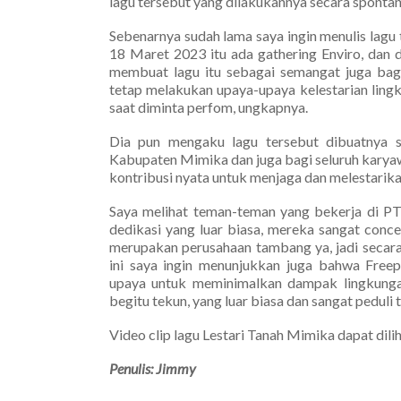
lagu tersebut yang dilakukannya secara spontan
Sebenarnya sudah lama saya ingin menulis lag
18 Maret 2023 itu ada gathering Enviro, dan 
membuat lagu itu sebagai semangat juga bagi
tetap melakukan upaya-upaya kelestarian lingk
saat diminta perfom, ungkapnya.
Dia pun mengaku lagu tersebut dibuatnya s
Kabupaten Mimika dan juga bagi seluruh karyaw
kontribusi nyata untuk menjaga dan melestarik
Saya melihat teman-teman yang bekerja di PTF
dedikasi yang luar biasa, mereka sangat conc
merupakan perusahaan tambang ya, jadi secar
ini saya ingin menunjukkan juga bahwa Free
upaya untuk meminimalkan dampak lingkungan 
begitu tekun, yang luar biasa dan sangat peduli 
Video clip lagu Lestari Tanah Mimika dapat dil
Penulis: Jimmy