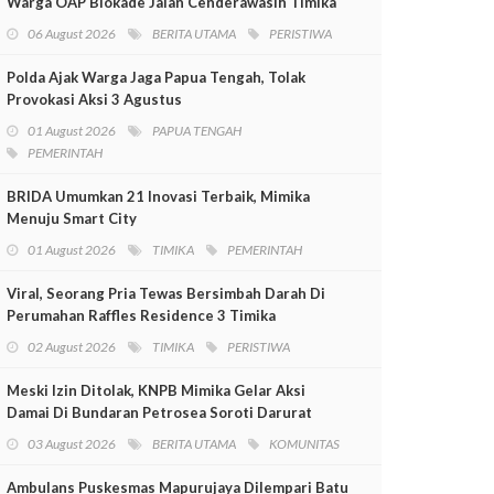
Warga OAP Blokade Jalan Cenderawasih Timika
06 August 2026
BERITA UTAMA
PERISTIWA
Polda Ajak Warga Jaga Papua Tengah, Tolak
Provokasi Aksi 3 Agustus
01 August 2026
PAPUA TENGAH
PEMERINTAH
BRIDA Umumkan 21 Inovasi Terbaik, Mimika
Menuju Smart City
01 August 2026
TIMIKA
PEMERINTAH
Viral, Seorang Pria Tewas Bersimbah Darah Di
Perumahan Raffles Residence 3 Timika
02 August 2026
TIMIKA
PERISTIWA
Meski Izin Ditolak, KNPB Mimika Gelar Aksi
Damai Di Bundaran Petrosea Soroti Darurat
Militer Dan Pelanggaran HAM
03 August 2026
BERITA UTAMA
KOMUNITAS
Ambulans Puskesmas Mapurujaya Dilempari Batu