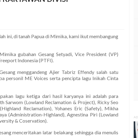
dah ini, di tanah Papua di Mimika, kami ikut membangung
h Mimika gubahan Gesang Setyadi, Vice President (VP)
Freeport Indonesia (PTFI).
 Gesang menggandeng Ajier Tabriz Effendy salah satu
ba personil ME Voices serta pencipta lagu Inikah Cinta
kan lagu ketiga dari hasil karyanya ini adalah para
th Sarwom (Lowland Reclamation & Project), Ricky Seo
Highland Reclamation), Yohanes Eric (Safety), Mikha
jaya (Administration-Highland), Agnestina Piri (Lowland
AD
ersity & Coservation).
sang menceritakan latar belakang sehingga dia menulis