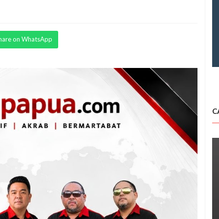
hare on WhatsApp
C