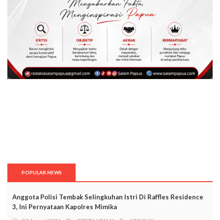
POPULAR NEWS
Anggota Polisi Tembak Selingkuhan Istri Di Raffles Residence
3, Ini Pernyataan Kapolres Mimika