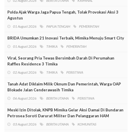
02 August 2026
BERITA UTAMA
KRIMINAL
Polda Ajak Warga Jaga Papua Tengah, Tolak Provokasi Aksi 3
Agustus
01 August 2026
PAPUA TENGAH
PEMERINTAH
BRIDA Umumkan 21 Inovasi Terbaik, Mimika Menuju Smart City
01 August 2026
TIMIKA
PEMERINTAH
Viral, Seorang Pria Tewas Bersimbah Darah Di Perumahan
Raffles Residence 3 Timika
02 August 2026
TIMIKA
PERISTIWA
Tanah Adat Diklaim Milik Oknum Dan Pemerintah, Warga OAP
Blokade Jalan Cenderawasih Timika
06 August 2026
BERITA UTAMA
PERISTIWA
Meski Izin Ditolak, KNPB Mimika Gelar Aksi Damai Di Bundaran
Petrosea Soroti Darurat Militer Dan Pelanggaran HAM
03 August 2026
BERITA UTAMA
KOMUNITAS