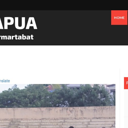
HOME
 Pesisir Mimika Bukan Semata Akibat Tailing Freeport
nslate