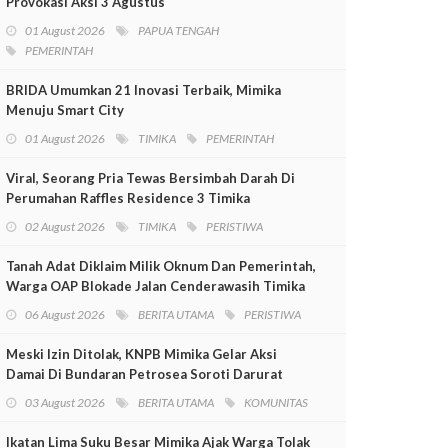
Provokasi Aksi 3 Agustus
01 August 2026
PAPUA TENGAH
PEMERINTAH
BRIDA Umumkan 21 Inovasi Terbaik, Mimika
Menuju Smart City
01 August 2026
TIMIKA
PEMERINTAH
Viral, Seorang Pria Tewas Bersimbah Darah Di
Perumahan Raffles Residence 3 Timika
02 August 2026
TIMIKA
PERISTIWA
Tanah Adat Diklaim Milik Oknum Dan Pemerintah,
Warga OAP Blokade Jalan Cenderawasih Timika
06 August 2026
BERITA UTAMA
PERISTIWA
Meski Izin Ditolak, KNPB Mimika Gelar Aksi
Damai Di Bundaran Petrosea Soroti Darurat
Militer Dan Pelanggaran HAM
03 August 2026
BERITA UTAMA
KOMUNITAS
Ikatan Lima Suku Besar Mimika Ajak Warga Tolak