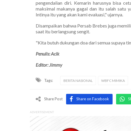
pengendalian diri. Kemarin harusnya bisa cet
maksimal makanya gagal dan itu salah satu y
Intinya itu yang akan kami evaluasi," ujarnya.
Disampaikan bahwa Persab Brebes juga memilik
saat itu berlangsung sengit.
"Kita butuh dukungan doa dari semua supaya tim
Penulis: Acik
Editor: Jimmy
Tags:
BERITA NASIONAL
WBFC MIMIKA
Share Post
Share on Facebook
S
ADVERTISEMENT