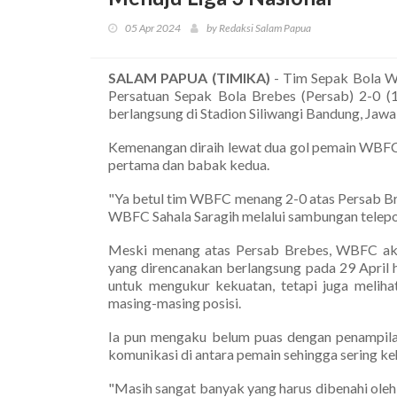
05 Apr 2024
by Redaksi Salam Papua
SALAM PAPUA (TIMIKA)
- Tim Sepak Bola W
Persatuan Sepak Bola Brebes (Persab) 2-0 (1
berlangsung di Stadion Siliwangi Bandung, Jawa
Kemenangan diraih lewat dua gol pemain WBFC
pertama dan babak kedua.
"Ya betul tim WBFC menang 2-0 atas Persab Br
WBFC Sahala Saragih melalui sambungan telepo
Meski menang atas Persab Brebes, WBFC aka
yang direncanakan berlangsung pada 29 April h
untuk mengukur kekuatan, tetapi juga melih
masing-masing posisi.
Ia pun mengaku belum puas dengan penampilan
komunikasi di antara pemain sehingga sering keh
"Masih sangat banyak yang harus dibenahi ol