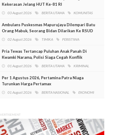
Kekerasan Jelang HUT Ke-81 RI
03 August 2026
BERITA UTAMA
KOMUNITAS
Ambulans Puskesmas Mapurujaya Dilempari Batu
Orang Mabuk, Seorang Bidan Dilarikan Ke RSUD
Mimika
02 August 2026
TIMIKA
PERISTIWA
Pria Tewas Tertancap Puluhan Anak Panah Di
Kwamki Narama, Polisi Siaga Cegah Konflik
01 August 2026
BERITA UTAMA
KRIMINAL
Per 1 Agustus 2026, Pertamina Patra Niaga
Turunkan Harga Pertamax
01 August 2026
BERITA NASIONAL
EKONOMI
VERTISEMENT