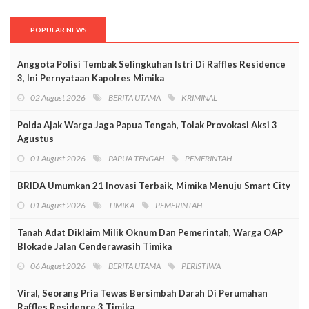
POPULAR NEWS
Anggota Polisi Tembak Selingkuhan Istri Di Raffles Residence
3, Ini Pernyataan Kapolres Mimika
02 August 2026
BERITA UTAMA
KRIMINAL
Polda Ajak Warga Jaga Papua Tengah, Tolak Provokasi Aksi 3
Agustus
01 August 2026
PAPUA TENGAH
PEMERINTAH
BRIDA Umumkan 21 Inovasi Terbaik, Mimika Menuju Smart City
01 August 2026
TIMIKA
PEMERINTAH
Tanah Adat Diklaim Milik Oknum Dan Pemerintah, Warga OAP
Blokade Jalan Cenderawasih Timika
06 August 2026
BERITA UTAMA
PERISTIWA
Viral, Seorang Pria Tewas Bersimbah Darah Di Perumahan
Raffles Residence 3 Timika