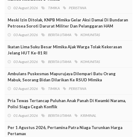
02 August 2026
TIMIKA
PERISTIWA
Meski Izin Ditolak, KNPB Mimika Gelar Aksi Damai Di Bundaran
Petrosea Soroti Darurat Militer Dan Pelanggaran HAM
03 August 2026
BERITA UTAMA
KOMUNITAS
Ikatan Lima Suku Besar Mimika Ajak Warga Tolak Kekerasan
Jelang HUT Ke-81 RI
03 August 2026
BERITA UTAMA
KOMUNITAS
Ambulans Puskesmas Mapurujaya Dilempari Batu Orang
Mabuk, Seorang Bidan Dilarikan Ke RSUD Mimika
02 August 2026
TIMIKA
PERISTIWA
Pria Tewas Tertancap Puluhan Anak Panah Di Kwamki Narama,
Polisi Siaga Cegah Konflik
01 August 2026
BERITA UTAMA
KRIMINAL
Per 1 Agustus 2026, Pertamina Patra Niaga Turunkan Harga
Pertamax