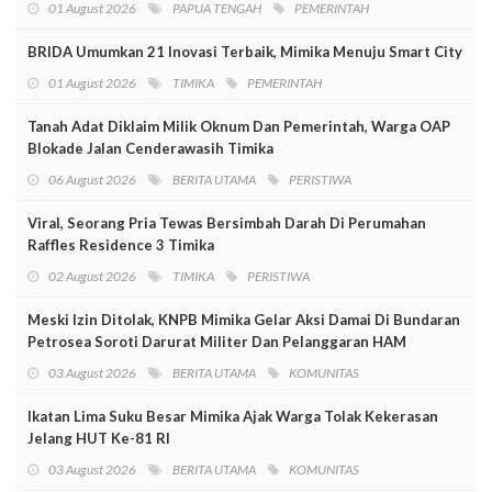
01 August 2026
PAPUA TENGAH
PEMERINTAH
BRIDA Umumkan 21 Inovasi Terbaik, Mimika Menuju Smart City
01 August 2026
TIMIKA
PEMERINTAH
Tanah Adat Diklaim Milik Oknum Dan Pemerintah, Warga OAP
Blokade Jalan Cenderawasih Timika
06 August 2026
BERITA UTAMA
PERISTIWA
Viral, Seorang Pria Tewas Bersimbah Darah Di Perumahan
Raffles Residence 3 Timika
02 August 2026
TIMIKA
PERISTIWA
Meski Izin Ditolak, KNPB Mimika Gelar Aksi Damai Di Bundaran
Petrosea Soroti Darurat Militer Dan Pelanggaran HAM
03 August 2026
BERITA UTAMA
KOMUNITAS
Ikatan Lima Suku Besar Mimika Ajak Warga Tolak Kekerasan
Jelang HUT Ke-81 RI
03 August 2026
BERITA UTAMA
KOMUNITAS