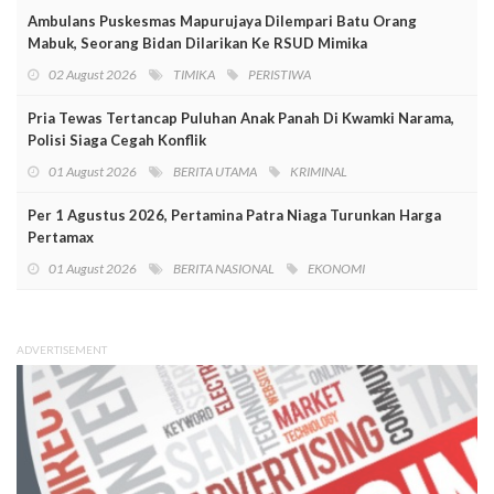
Ambulans Puskesmas Mapurujaya Dilempari Batu Orang
Mabuk, Seorang Bidan Dilarikan Ke RSUD Mimika
02 August 2026
TIMIKA
PERISTIWA
Pria Tewas Tertancap Puluhan Anak Panah Di Kwamki Narama,
Polisi Siaga Cegah Konflik
01 August 2026
BERITA UTAMA
KRIMINAL
Per 1 Agustus 2026, Pertamina Patra Niaga Turunkan Harga
Pertamax
01 August 2026
BERITA NASIONAL
EKONOMI
ADVERTISEMENT