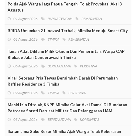
Polda Ajak Warga Jaga Papua Tengah, Tolak Provokasi Aksi 3
Agustus
01 August 2026
PAPUA TENGAH
PEMERINTAH
BRIDA Umumkan 21 Inovasi Terbaik, Mimika Menuju Smart City
01 August 2026
TIMIKA
PEMERINTAH
Tanah Adat Diklaim Milik Oknum Dan Pemerintah, Warga OAP
Blokade Jalan Cenderawasih Timika
06 August 2026
BERITA UTAMA
PERISTIWA
Viral, Seorang Pria Tewas Bersimbah Darah Di Perumahan
Raffles Residence 3 Timika
02 August 2026
TIMIKA
PERISTIWA
Meski Izin Ditolak, KNPB Mimika Gelar Aksi Damai Di Bundaran
Petrosea Soroti Darurat Militer Dan Pelanggaran HAM
03 August 2026
BERITA UTAMA
KOMUNITAS
Ikatan Lima Suku Besar Mimika Ajak Warga Tolak Kekerasan