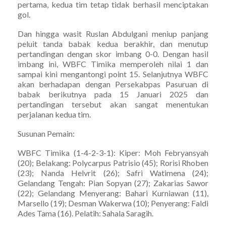
pertama, kedua tim tetap tidak berhasil menciptakan
gol.
Dan hingga wasit Ruslan Abdulgani meniup panjang
peluit tanda babak kedua berakhir, dan menutup
pertandingan dengan skor imbang 0-0. Dengan hasil
imbang ini, WBFC Timika memperoleh nilai 1 dan
sampai kini mengantongi point 15. Selanjutnya WBFC
akan berhadapan dengan Persekabpas Pasuruan di
babak berikutnya pada 15 Januari 2025 dan
pertandingan tersebut akan sangat menentukan
perjalanan kedua tim.
Susunan Pemain:
WBFC Timika (1-4-2-3-1): Kiper: Moh Febryansyah
(20); Belakang: Polycarpus Patrisio (45); Rorisi Rhoben
(23); Nanda Helvrit (26); Safri Watimena (24);
Gelandang Tengah: Pian Sopyan (27); Zakarias Sawor
(22); Gelandang Menyerang: Bahari Kurniawan (11),
Marsello (19); Desman Wakerwa (10); Penyerang: Faldi
Ades Tama (16). Pelatih: Sahala Saragih.