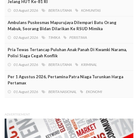
Jelang HUT Ke-81 RI
03 August 2026
BERITA UTAMA
KOMUNITAS
Ambulans Puskesmas Mapurujaya Dilempari Batu Orang
Mabuk, Seorang Bidan Dilarikan Ke RSUD Mimika
02 August 2026
TIMIKA
PERISTIWA
Pria Tewas Tertancap Puluhan Anak Panah Di Kwamki Narama,
Polisi Siaga Cegah Konflik
01 August 2026
BERITA UTAMA
KRIMINAL
Per 1 Agustus 2026, Pertamina Patra Niaga Turunkan Harga
Pertamax
01 August 2026
BERITA NASIONAL
EKONOMI
ADVERTISEMENT