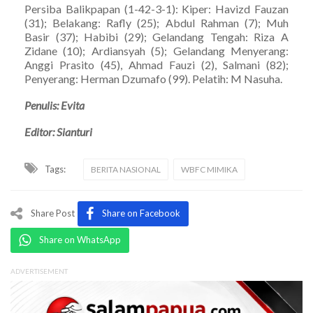
Persiba Balikpapan (1-42-3-1): Kiper: Havizd Fauzan
(31); Belakang: Rafly (25); Abdul Rahman (7); Muh
Basir (37); Habibi (29); Gelandang Tengah: Riza A
Zidane (10); Ardiansyah (5); Gelandang Menyerang:
Anggi Prasito (45), Ahmad Fauzi (2), Salmani (82);
Penyerang: Herman Dzumafo (99). Pelatih: M Nasuha.
Penulis: Evita
Editor: Sianturi
Tags:
BERITA NASIONAL
WBFC MIMIKA
Share Post
Share on Facebook
Share on WhatsApp
ADVERTISEMENT