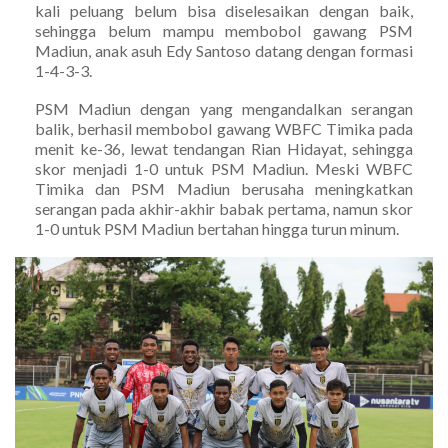
kali peluang belum bisa diselesaikan dengan baik,
sehingga belum mampu membobol gawang PSM
Madiun, anak asuh Edy Santoso datang dengan formasi
1-4-3-3.
PSM Madiun dengan yang mengandalkan serangan
balik, berhasil membobol gawang WBFC Timika pada
menit ke-36, lewat tendangan Rian Hidayat, sehingga
skor menjadi 1-0 untuk PSM Madiun. Meski WBFC
Timika dan PSM Madiun berusaha meningkatkan
serangan pada akhir-akhir babak pertama, namun skor
1-0 untuk PSM Madiun bertahan hingga turun minum.