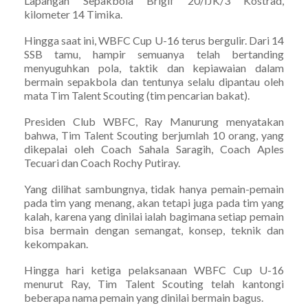
Lapangan Sepakbola Brigif 20/IJK/3 Kostrad,
kilometer 14 Timika.
Hingga saat ini, WBFC Cup U-16 terus bergulir. Dari 14
SSB tamu, hampir semuanya telah bertanding
menyuguhkan pola, taktik dan kepiawaian dalam
bermain sepakbola dan tentunya selalu dipantau oleh
mata Tim Talent Scouting (tim pencarian bakat).
Presiden Club WBFC, Ray Manurung menyatakan
bahwa, Tim Talent Scouting berjumlah 10 orang, yang
dikepalai oleh Coach Sahala Saragih, Coach Aples
Tecuari dan Coach Rochy Putiray.
Yang dilihat sambungnya, tidak hanya pemain-pemain
pada tim yang menang, akan tetapi juga pada tim yang
kalah, karena yang dinilai ialah bagimana setiap pemain
bisa bermain dengan semangat, konsep, teknik dan
kekompakan.
Hingga hari ketiga pelaksanaan WBFC Cup U-16
menurut Ray, Tim Talent Scouting telah kantongi
beberapa nama pemain yang dinilai bermain bagus.