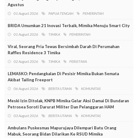
Agustus
01 August 2026
PAPUA TENGAH
PEMERINTAH
BRIDA Umumkan 21 Inovasi Terbaik, Mimika Menuju Smart City
01 August 2026
TIMIKA
PEMERINTAH
Viral, Seorang Pria Tewas Bersimbah Darah Di Perumahan
Raffles Residence 3 Timika
02 August 2026
TIMIKA
PERISTIWA
LEMASKO: Pendangkalan Di Pesisir Mimika Bukan Semata
Akibat Tailing Freeport
06 August 2026
BERITA UTAMA
KOMUNITAS
Meski Izin Ditolak, KNPB Mimika Gelar Aksi Damai Di Bundaran
Petrosea Soroti Darurat Militer Dan Pelanggaran HAM
03 August 2026
BERITA UTAMA
KOMUNITAS
Ambulans Puskesmas Mapurujaya Dilempari Batu Orang
Mabuk, Seorang Bidan Dilarikan Ke RSUD Mimika