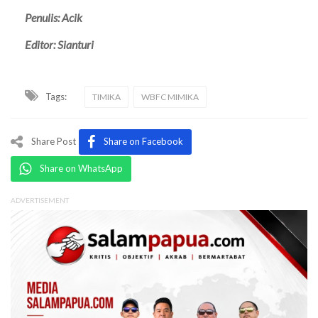
Penulis: Acik
Editor: Sianturi
Tags:
TIMIKA
WBFC MIMIKA
Share Post
Share on Facebook
Share on WhatsApp
ADVERTISEMENT