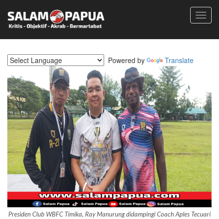
Toggl
navig
Powered by
Translate
Presiden Club WBFC Timika, Ray Manurung didampingi Coach Aples Tecuari