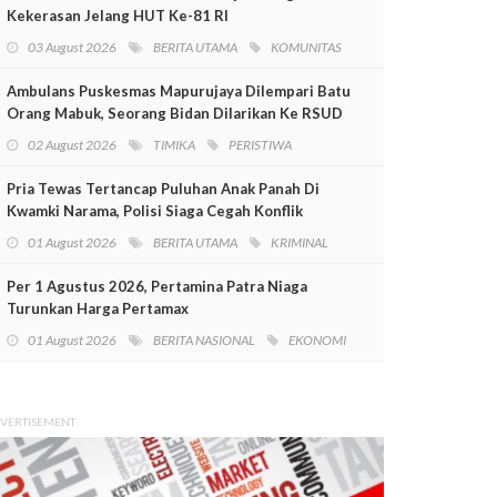
Kekerasan Jelang HUT Ke-81 RI
03 August 2026
BERITA UTAMA
KOMUNITAS
Ambulans Puskesmas Mapurujaya Dilempari Batu
Orang Mabuk, Seorang Bidan Dilarikan Ke RSUD
Mimika
02 August 2026
TIMIKA
PERISTIWA
Pria Tewas Tertancap Puluhan Anak Panah Di
Kwamki Narama, Polisi Siaga Cegah Konflik
01 August 2026
BERITA UTAMA
KRIMINAL
Per 1 Agustus 2026, Pertamina Patra Niaga
Turunkan Harga Pertamax
01 August 2026
BERITA NASIONAL
EKONOMI
VERTISEMENT