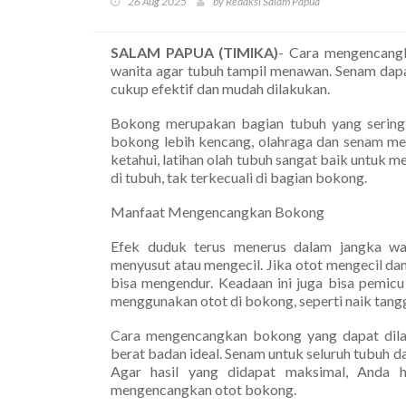
26 Aug 2025
by Redaksi Salam Papua
SALAM PAPUA (TIMIKA)
- Cara mengencangk
wanita agar tubuh tampil menawan. Senam dap
cukup efektif dan mudah dilakukan.
Bokong merupakan bagian tubuh yang sering
bokong lebih kencang, olahraga dan senam mer
ketahui, latihan olah tubuh sangat baik untu
di tubuh, tak terkecuali di bagian bokong.
Manfaat Mengencangkan Bokong
Efek duduk terus menerus dalam jangka w
menyusut atau mengecil. Jika otot mengecil da
bisa mengendur. Keadaan ini juga bisa pemicu
menggunakan otot di bokong, seperti naik tangga
Cara mengencangkan bokong yang dapat dilaku
berat badan ideal. Senam untuk seluruh tubuh
Agar hasil yang didapat maksimal, Anda 
mengencangkan otot bokong.