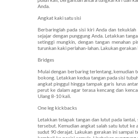
Anda.
Angkat kaki satu sisi
Berbaringlah pada sisi kiri Anda dan tekuklah l
sejajar dengan punggung Anda. Letakkan tanga
setinggi mungkin, dengan tangan menahan p
turunkan kaki perlahan-lahan. Lakukan gerakan in
Bridges
Mulai dengan berbaring terlentang, kemudian t
bokong. Letakkan kedua tangan pada sisi tubu
angkat pinggul hingga tampak garis lurus anta
perut ke dalam agar terasa kencang dan kenca
Ulang 8-10 kali.
One leg kickbacks
Letakkan telapak tangan dan lutut pada lantai,
tersebut. Kemudian angkat salah satu lutut ke
sudut 90 derajat. Lakukan gerakan ini sampai 
kembali ke posisi semula. Usahakan punggung t