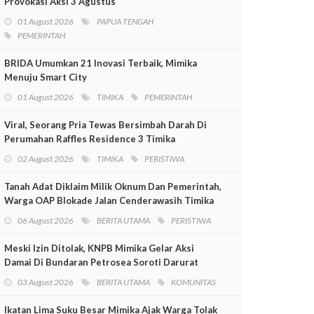
Provokasi Aksi 3 Agustus
01 August 2026
PAPUA TENGAH
PEMERINTAH
BRIDA Umumkan 21 Inovasi Terbaik, Mimika
Menuju Smart City
01 August 2026
TIMIKA
PEMERINTAH
Viral, Seorang Pria Tewas Bersimbah Darah Di
Perumahan Raffles Residence 3 Timika
02 August 2026
TIMIKA
PERISTIWA
Tanah Adat Diklaim Milik Oknum Dan Pemerintah,
Warga OAP Blokade Jalan Cenderawasih Timika
06 August 2026
BERITA UTAMA
PERISTIWA
Meski Izin Ditolak, KNPB Mimika Gelar Aksi
Damai Di Bundaran Petrosea Soroti Darurat
Militer Dan Pelanggaran HAM
03 August 2026
BERITA UTAMA
KOMUNITAS
Ikatan Lima Suku Besar Mimika Ajak Warga Tolak