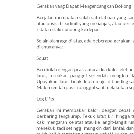
Gerakan yang Dapat Mengencangkan Bokong
Berjalan merupakan salah satu latihan yang sa
atau posisi treadmill yang menanjak, atau ber
tidak terlalu condong ke depan.
Selain olahraga di atas, ada beberapa gerakan
di antaranya:
Squat
Berdirilah dengan jarak antara dua kaki seleb
lutut, turunkan panggul serendah mungkin 
Upayakan lutut tidak lebih maju dibandingkan
Makin rendah posisi panggul saat melakukan s
Leg Lifts
Gerakan ini membakar kalori dengan cepat,
berbaring tengkurap. Tekuk lutut kiri hingga 
kaki mengarah ke atas atau ke langit-langit r
menekuk tadi setinggi mungkin dari lantai, da
puluh kali, bergantian antara tungkai kiri dan