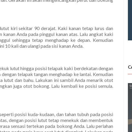
utut kiri sekitar 90 derajat. Kaki kanan tetap lurus dan
n kanan Anda pada pinggul kanan atas. Lalu angkat kaki
inggul sehingga tetap menghadap ke depan. Kemudian
i 10 kali dan ulangi pada sisi kanan Anda.
C
ekuk lutut hingga posisi telapak kaki berdekatan dengan
h dengan telapak tangan menghadap ke lantai. Kemudian
ra lutut dan bahu. Lakukan ini sambil Anda menarik otot
ngkan juga otot bokong. Lalu kembali ke posisi semula.
 seperti posisi kuda-kudaan, dan tahan tubuh pada posisi
 atas, dengan posisi lutut tetap menekuk dan membentuk
terasa sensasi tertekan pada bokong Anda. Lalu perlahan
etap pada garis lurus saat lutut diangkat. Lakukan pada