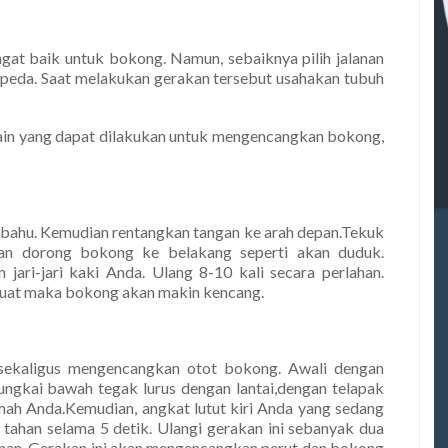
ngat baik untuk bokong. Namun, sebaiknya pilih jalanan
sepeda. Saat melakukan gerakan tersebut usahakan tubuh
 lain yang dapat dilakukan untuk mengencangkan bokong,
ar bahu. Kemudian rentangkan tangan ke arah depan.Tekuk
dan dorong bokong ke belakang seperti akan duduk.
 jari-jari kaki Anda. Ulang 8-10 kali secara perlahan.
quat maka bokong akan makin kencang.
 sekaligus mengencangkan otot bokong. Awali dengan
tungkai bawah tegak lurus dengan lantai,dengan telapak
umah Anda.Kemudian, angkat lutut kiri Anda yang sedang
n tahan selama 5 detik. Ulangi gerakan ini sebanyak dua
 kanan. Gerakan ini akan mengencangkan perut dan bokong