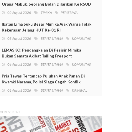
Orang Mabuk, Seorang Bidan Dilarikan Ke RSUD
Mimika
02 August 2026
TIMIKA
PERISTIWA
Ikatan Lima Suku Besar Mimika Ajak Warga Tolak
Kekerasan Jelang HUT Ke-81 RI
03 August 2026
BERITA UTAMA
KOMUNITAS
LEMASKO: Pendangkalan Di Pesisir Mimika
Bukan Semata Akibat Tailing Freeport
06 August 2026
BERITA UTAMA
KOMUNITAS
Pria Tewas Tertancap Puluhan Anak Panah Di
Kwamki Narama, Polisi Siaga Cegah Konflik
01 August 2026
BERITA UTAMA
KRIMINAL
VERTISEMENT