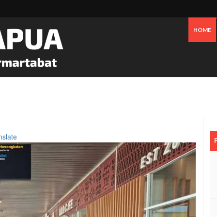
HOME
Tanggapi Persoalan Sengketa Tanah Di SP2, Berikut Penjelasannya
nslate