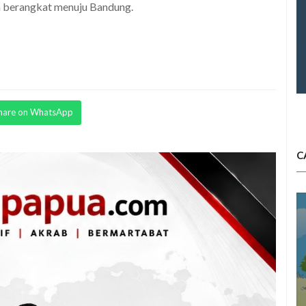
 berangkat menuju Bandung.
hare on WhatsApp
C