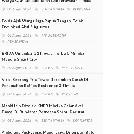
Warga OAP Blokade Jalan Cenderawasih Timika
06 August 2026
BERITA UTAMA
PERISTIWA
Polda Ajak Warga Jaga Papua Tengah, Tolak
Provokasi Aksi 3 Agustus
01 August 2026
PAPUA TENGAH
PEMERINTAH
BRIDA Umumkan 21 Inovasi Terbaik, Mimika
Menuju Smart City
01 August 2026
TIMIKA
PEMERINTAH
Viral, Seorang Pria Tewas Bersimbah Darah Di
Perumahan Raffles Residence 3 Timika
02 August 2026
TIMIKA
PERISTIWA
Meski Izin Ditolak, KNPB Mimika Gelar Aksi
Damai Di Bundaran Petrosea Soroti Darurat
Militer Dan Pelanggaran HAM
03 August 2026
BERITA UTAMA
KOMUNITAS
Ambulans Puskesmas Mapurujaya Dilempari Batu