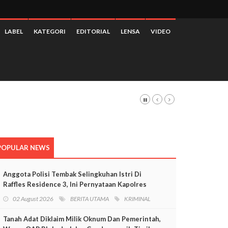
LABEL
KATEGORI
EDITORIAL
LENSA
VIDEO
POPULAR NEWS
Anggota Polisi Tembak Selingkuhan Istri Di
Raffles Residence 3, Ini Pernyataan Kapolres
Mimika
02 August 2026
BERITA UTAMA
KRIMINAL
Tanah Adat Diklaim Milik Oknum Dan Pemerintah,