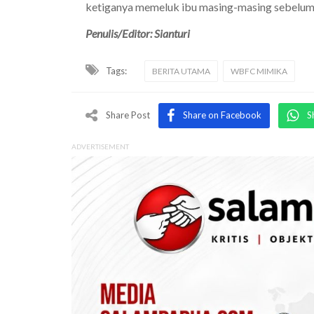
ketiganya memeluk ibu masing-masing sebelum
Penulis/Editor: Sianturi
Tags:
BERITA UTAMA
WBFC MIMIKA
Share Post
Share on Facebook
S
ADVERTISEMENT