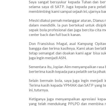
Saya sangat bersyukur kepada Tuhan dan ber
selama saya di SATP. Juga kepada para pelat
membimbing kami sampai sejauh ini, ujarnya ba
Meski diakui pernah melanggar aturan, Dianus 
dalam mendidik. Ia pun bertekad untuk disipl
sepak bola profesional dan juga bercita-cita m
center back dan full back kanan.
Don Fransiskus Magal, asal Kampung Opitaw
bangga dan terima kasihnya. Kami akan berlat
tetap semangat dan doakan kami agar bisa suks
juga ingin menjadi ASN.
Sementara itu, Jopian Aim menyampaikan ras
berterima kasih kepada para pelatih serta piha
Selain bermain bola, saya juga ingin menjadi
Terima kasih kepada YPMAK dan SATP yang tela
ini, tuturnya.
Ketiganya juga menyampaikan apresiasi kep
yang telah mendukung PPLPD dan membina me