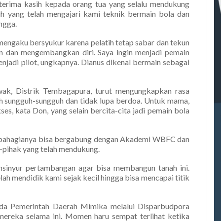
terima kasih kepada orang tua yang selalu mendukung
ih yang telah mengajari kami teknik bermain bola dan
ngga.
mengaku bersyukur karena pelatih tetap sabar dan tekun
in dan mengembangkan diri. Saya ingin menjadi pemain
enjadi pilot, ungkapnya. Dianus dikenal bermain sebagai
ak, Distrik Tembagapura, turut mengungkapkan rasa
ih sungguh-sungguh dan tidak lupa berdoa. Untuk mama,
es, kata Don, yang selain bercita-cita jadi pemain bola
a bahagianya bisa bergabung dengan Akademi WBFC dan
k-pihak yang telah mendukung.
 insinyur pertambangan agar bisa membangun tanah ini.
h mendidik kami sejak kecil hingga bisa mencapai titik
ada Pemerintah Daerah Mimika melalui Disparbudpora
reka selama ini. Momen haru sempat terlihat ketika