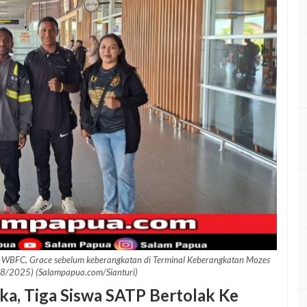
 WBFC, Grace sebelum keberangkatan di Terminal Keberangkatan Mozes
1/8/2025) (Salampapua.com/Sianturi)
a, Tiga Siswa SATP Bertolak Ke