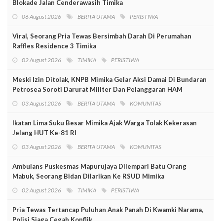
Blokade Jalan Cenderawasih Timika
06 August 2026
BERITA UTAMA
PERISTIWA
Viral, Seorang Pria Tewas Bersimbah Darah Di Perumahan
Raffles Residence 3 Timika
02 August 2026
TIMIKA
PERISTIWA
Meski Izin Ditolak, KNPB Mimika Gelar Aksi Damai Di Bundaran
Petrosea Soroti Darurat Militer Dan Pelanggaran HAM
03 August 2026
BERITA UTAMA
KOMUNITAS
Ikatan Lima Suku Besar Mimika Ajak Warga Tolak Kekerasan
Jelang HUT Ke-81 RI
03 August 2026
BERITA UTAMA
KOMUNITAS
Ambulans Puskesmas Mapurujaya Dilempari Batu Orang
Mabuk, Seorang Bidan Dilarikan Ke RSUD Mimika
02 August 2026
TIMIKA
PERISTIWA
Pria Tewas Tertancap Puluhan Anak Panah Di Kwamki Narama,
Polisi Siaga Cegah Konflik