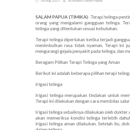
08 Aug 2025
by Redaksi Salam Papua
SALAM PAPUA (TIMIKA)
- Terapi telinga pen
orang yang mengalami gangguan telinga. Tera
telinga yang ditentukan sesuai kebutuhan.
Terapi telinga diperlukan ketika terjadi gang
menimbulkan rasa tidak nyaman. Terapi ini j
mengurangi gejala penyakit pada telinga, dan me
Beragam Pilihan Terapi Telinga yang Aman
Berikut ini adalah beberapa pilihan terapi teli
Irigasi telinga
Irigasi telinga merupakan tindakan untuk mem
Terapi ini dilakukan dengan cara membilas saluran 
Irigasi telinga sebaiknya dilakukan oleh dokter
akan memeriksa kondisi telinga terlebih dah
irigasi telinga aman dilakukan. Setelah itu, do
dalam telinga.