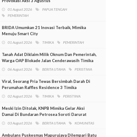
Provokasi Aksi 3 Agustus
01 August 2026
PAPUA TENGAH
PEMERINTAH
BRIDA Umumkan 21 Inovasi Terbaik, Mimika
Menuju Smart City
01 August 2026
TIMIKA
PEMERINTAH
Tanah Adat Diklaim Milik Oknum Dan Pemerintah,
Warga OAP Blokade Jalan Cenderawasih Timika
06 August 2026
BERITA UTAMA
PERISTIWA
Viral, Seorang Pria Tewas Bersimbah Darah Di
Perumahan Raffles Residence 3 Timika
02 August 2026
TIMIKA
PERISTIWA
Meski Izin Ditolak, KNPB Mimika Gelar Aksi
Damai Di Bundaran Petrosea Soroti Darurat
Militer Dan Pelanggaran HAM
03 August 2026
BERITA UTAMA
KOMUNITAS
Ambulans Puskesmas Mapurujaya Dilempari Batu