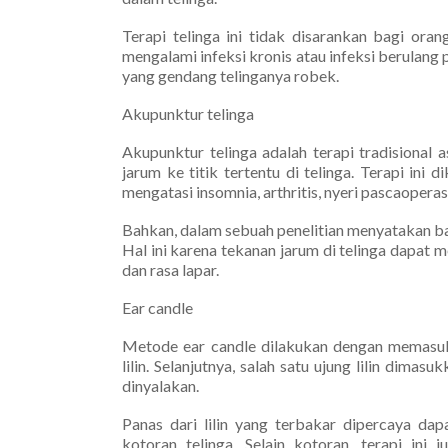
Terapi telinga ini tidak disarankan bagi ora
mengalami infeksi kronis atau infeksi berulang p
yang gendang telinganya robek.
Akupunktur telinga
Akupunktur telinga adalah terapi tradisional
jarum ke titik tertentu di telinga. Terapi ini
mengatasi insomnia, arthritis, nyeri pascaoperasi
Bahkan, dalam sebuah penelitian menyatakan b
Hal ini karena tekanan jarum di telinga dapat
dan rasa lapar.
Ear candle
Metode ear candle dilakukan dengan memasukka
lilin. Selanjutnya, salah satu ujung lilin dimasu
dinyalakan.
Panas dari lilin yang terbakar dipercaya da
kotoran telinga. Selain kotoran, terapi ini 