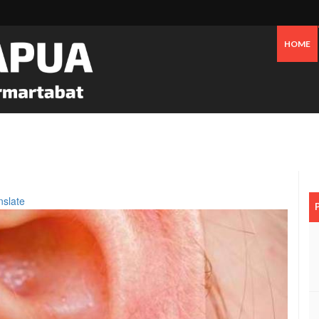
HOME
 Oknum Dan Pemerintah, Warga OAP Blokade Jalan Cenderawasih Timika
nslate