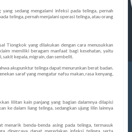
ng yang sedang mengalami infeksi pada telinga, pernah
ada telinga, pernah menjalani operasi telinga, atau orang
 asal Tiongkok yang dilakukan dengan cara menusukkan
 diklaim memiliki beragam manfaat bagi kesehatan, yaitu
, sakit kepala, migrain, dan sembelit.
ahwa akupunktur telinga dapat menurunkan berat badan.
 menekan saraf yang mengatur nafsu makan, rasa kenyang,
n lilitan kain panjang yang bagian dalamnya dilapisi
kkan ke dalam liang telinga, sedangkan ujung lilin lainnya
pat menarik benda-benda asing pada telinga, termasuk
juga dipercaya dapat meredakan infeksi telinga serta