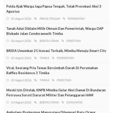
Polda Ajak Warga Jaga Papua Tengah, Tolak Provokasi Aksi 3
Agustus
01 August 2026
PAPUA TENGAH
PEMERINTAH
Tanah Adat Diklaim Milik Oknum Dan Pemerintah, Warga OAP
Blokade Jalan Cenderawasih Timika
06 August 2026
BERITA UTAMA
PERISTIWA
BRIDA Umumkan 21 Inovasi Terbaik, Mimika Menuju Smart City
01 August 2026
TIMIKA
PEMERINTAH
Viral, Seorang Pria Tewas Bersimbah Darah Di Perumahan
Raffles Residence 3 Timika
02 August 2026
TIMIKA
PERISTIWA
Meski Izin Ditolak, KNPB Mimika Gelar Aksi Damai Di Bundaran
Petrosea Soroti Darurat Militer Dan Pelanggaran HAM
03 August 2026
BERITA UTAMA
KOMUNITAS
Ambulans Puskesmas Mapurujaya Dilempari Batu Orang