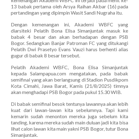
kemenangan Akademi WBFC ini terjadi pada menit ke-
13 babak pertama oleh Arsya Raihan Akbar (16) pada
pertandingan yang dipimpin Wasit Sandi Nugraha itu.
Dengan kemenangan ini, Akademi WBFC yang
diarsiteki Pelatih Bona Elisa Simanjuntak masuk ke
babak 4 besar dan akan berhadapan dengan PSB
Bogor. Sedangkan Banjar Patroman FC yang ditukangi
Pelatih Dwi Prasetyo Evans Vauzi harus berhenti alias
gugur di babak 8 besar tersebut.
Pelatih Akademi WBFC, Bona Elisa Simanjuntak
kepada Salampapua.com mengatakan, pada babak
semifinal yang akan berlangsung di Stadion Pusdikpom
Kota Cimahi, Jawa Barat, Kamis (21/8/2025) timnya
akan menghadapi PSB Bogor pada pukul 15.30 WIB.
Di babak semifinal besok tentunya lawannya akan lebih
kuat dari lawan-lawan kita sebelumnya. Tapi kami
kemarin sudah menonton mereka juga sebelum kita
tanding, karena mereka sudah main duluan jadi kita bisa
lihat calon lawan kita main yakni PSB Bogor, tutur Bona
Simanjuntak.