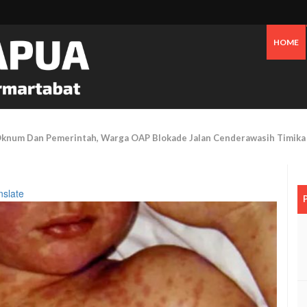
HOME
 Pesisir Mimika Bukan Semata Akibat Tailing Freeport
nslate