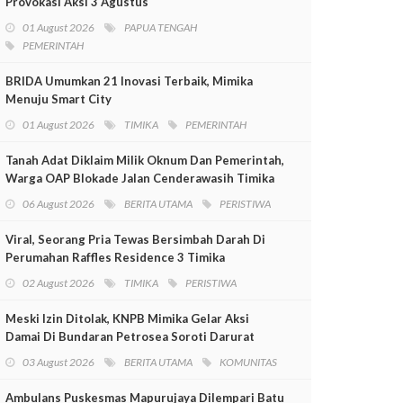
Provokasi Aksi 3 Agustus
01 August 2026
PAPUA TENGAH
PEMERINTAH
BRIDA Umumkan 21 Inovasi Terbaik, Mimika
Menuju Smart City
01 August 2026
TIMIKA
PEMERINTAH
Tanah Adat Diklaim Milik Oknum Dan Pemerintah,
Warga OAP Blokade Jalan Cenderawasih Timika
06 August 2026
BERITA UTAMA
PERISTIWA
Viral, Seorang Pria Tewas Bersimbah Darah Di
Perumahan Raffles Residence 3 Timika
02 August 2026
TIMIKA
PERISTIWA
Meski Izin Ditolak, KNPB Mimika Gelar Aksi
Damai Di Bundaran Petrosea Soroti Darurat
Militer Dan Pelanggaran HAM
03 August 2026
BERITA UTAMA
KOMUNITAS
Ambulans Puskesmas Mapurujaya Dilempari Batu