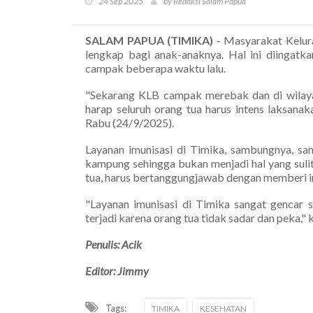
24 Sep 2025
by Redaksi Salam Papua
SALAM PAPUA (TIMIKA)
- Masyarakat Kelura
lengkap bagi anak-anaknya. Hal ini diingat
campak beberapa waktu lalu.
"Sekarang KLB campak merebak dan di wilay
harap seluruh orang tua harus intens laksana
Rabu (24/9/2025).
Layanan imunisasi di Timika, sambungnya, sa
kampung sehingga bukan menjadi hal yang suli
tua, harus bertanggungjawab dengan memberi i
"Layanan imunisasi di Timika sangat gencar s
terjadi karena orang tua tidak sadar dan peka," 
Penulis: Acik
Editor: Jimmy
Tags:
TIMIKA
KESEHATAN