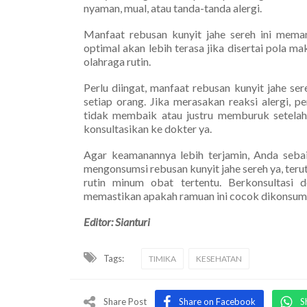
nyaman, mual, atau tanda-tanda alergi.
Manfaat rebusan kunyit jahe sereh ini mema
optimal akan lebih terasa jika disertai pola m
olahraga rutin.
Perlu diingat, manfaat rebusan kunyit jahe s
setiap orang. Jika merasakan reaksi alergi, 
tidak membaik atau justru memburuk setelah
konsultasikan ke dokter ya.
Agar keamanannya lebih terjamin, Anda sebai
mengonsumsi rebusan kunyit jahe sereh ya, terut
rutin minum obat tertentu. Berkonsultasi 
memastikan apakah ramuan ini cocok dikonsumsi
Editor: Sianturi
Tags:
TIMIKA
KESEHATAN
Share Post
Share on Facebook
S