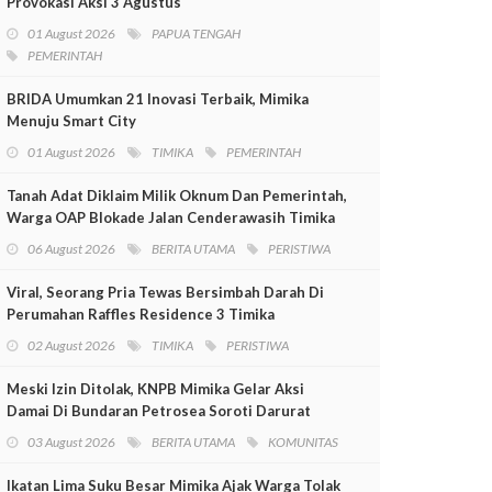
Provokasi Aksi 3 Agustus
01 August 2026
PAPUA TENGAH
PEMERINTAH
BRIDA Umumkan 21 Inovasi Terbaik, Mimika
Menuju Smart City
01 August 2026
TIMIKA
PEMERINTAH
Tanah Adat Diklaim Milik Oknum Dan Pemerintah,
Warga OAP Blokade Jalan Cenderawasih Timika
06 August 2026
BERITA UTAMA
PERISTIWA
Viral, Seorang Pria Tewas Bersimbah Darah Di
Perumahan Raffles Residence 3 Timika
02 August 2026
TIMIKA
PERISTIWA
Meski Izin Ditolak, KNPB Mimika Gelar Aksi
Damai Di Bundaran Petrosea Soroti Darurat
Militer Dan Pelanggaran HAM
03 August 2026
BERITA UTAMA
KOMUNITAS
Ikatan Lima Suku Besar Mimika Ajak Warga Tolak