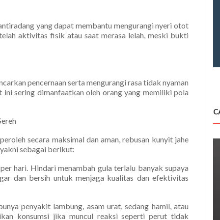
t antiradang yang dapat membantu mengurangi nyeri otot
lah aktivitas fisik atau saat merasa lelah, meski bukti
ncarkan pencernaan serta mengurangi rasa tidak nyaman
 ini sering dimanfaatkan oleh orang yang memiliki pola
C
Sereh
iperoleh secara maksimal dan aman, rebusan kunyit jahe
yakni sebagai berikut:
 per hari. Hindari menambah gula terlalu banyak supaya
gar dan bersih untuk menjaga kualitas dan efektivitas
 punya penyakit lambung, asam urat, sedang hamil, atau
ikan konsumsi jika muncul reaksi seperti perut tidak