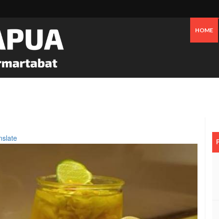
HOME
 Oknum Dan Pemerintah, Warga OAP Blokade Jalan Cenderawasih Timika
nslate