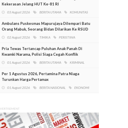
Kekerasan Jelang HUT Ke-81 RI
03 August 2026
BERITA UTAMA
KOMUNITAS
Ambulans Puskesmas Mapurujaya Dilempari Batu
Orang Mabuk, Seorang Bidan Dilarikan Ke RSUD
Mimika
02 August 2026
TIMIKA
PERISTIWA
Pria Tewas Tertancap Puluhan Anak Panah Di
Kwamki Narama, Polisi Siaga Cegah Konflik
01 August 2026
BERITA UTAMA
KRIMINAL
Per 1 Agustus 2026, Pertamina Patra Niaga
Turunkan Harga Pertamax
01 August 2026
BERITA NASIONAL
EKONOMI
VERTISEMENT