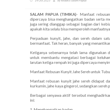
14 Oct 2025
by Redaksi Salam Papua
SALAM PAPUA (TIMIKA)
- Manfaat rebusan
dipercaya bisa menghangatkan badan serta me
juga sering dianggap sebagai bagian dari keb
apakah kita selalu bisa memperoleh manfaatny
Perpaduan kunyit, jahe, dan sereh dalam sa
bermanfaat. Tak heran, banyak yang menantikan
Ketiganya sebenarnya telah lama digunakan d
untuk membantu mengatasi berbagai keluhan 
larutan ketiga rempah ini juga dipercaya meny
Manfaat Rebusan Kunyit Jahe Sereh untuk Tub
Manfaat rebusan kunyit jahe sereh didapat d
kurkumin, jahe kaya gingerol, sedangkan sereh p
Berbagai senyawa aktif tersebut menghadirkan
ini:
1. Menghangatkan badan