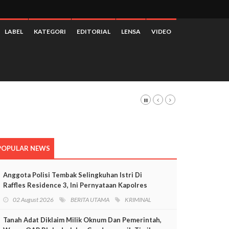
LABEL
KATEGORI
EDITORIAL
LENSA
VIDEO
POPULAR NEWS
Anggota Polisi Tembak Selingkuhan Istri Di
Raffles Residence 3, Ini Pernyataan Kapolres
Mimika
02 August 2026
BERITA UTAMA
KRIMINAL
Tanah Adat Diklaim Milik Oknum Dan Pemerintah,