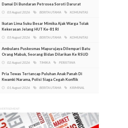
Damai Di Bundaran Petrosea Soroti Darurat
Militer Dan Pelanggaran HAM
03 August 2026
BERITA UTAMA
KOMUNITAS
Ikatan Lima Suku Besar Mimika Ajak Warga Tolak
Kekerasan Jelang HUT Ke-81 RI
03 August 2026
BERITA UTAMA
KOMUNITAS
Ambulans Puskesmas Mapurujaya Dilempari Batu
Orang Mabuk, Seorang Bidan Dilarikan Ke RSUD
Mimika
02 August 2026
TIMIKA
PERISTIWA
Pria Tewas Tertancap Puluhan Anak Panah Di
Kwamki Narama, Polisi Siaga Cegah Konflik
01 August 2026
BERITA UTAMA
KRIMINAL
VERTISEMENT