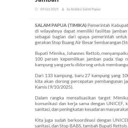
09 Oct 2025
by Redaksi Salam Papua
SALAM PAPUA (TIMIKA)
Pemerintah Kabupat
di wilayahnya dapat memiliki fasilitas jamba
sebagai bagian dari upaya pemerintah untuk
gerakan Stop Buang Air Besar Sembarangan (S
Bupati Mimika, Johannes Rettob, menyampaika
100 persen kepemilikan jamban pada tiap ru
kampung yang perlu didorong untuk membangun fa
Dari 133 kampung, baru 27 kampung yang 100 
kita akan dorong percepatan pembangunan jam
Kamis (9/10/2025).
Dalam rangka merealisasikan target Mimi
komunikasi dan kerja sama dengan UNICEF, k
sanitasi, dan peningkatan kesadaran masyarakat
Kita juga sudah berkoordinasi dengan UNICEF
sanitasi, dan Stop BABS, tambah Bupati Rettob.