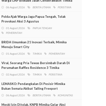
Warga OAP Blokade Jalan Cenderawasih Timika
06 August 2026
BERITA UTAMA
PERISTIWA
Polda Ajak Warga Jaga Papua Tengah, Tolak
Provokasi Aksi 3 Agustus
01 August 2026
PAPUA TENGAH
PEMERINTAH
BRIDA Umumkan 21 Inovasi Terbaik, Mimika
Menuju Smart City
01 August 2026
TIMIKA
PEMERINTAH
Viral, Seorang Pria Tewas Bersimbah Darah Di
Perumahan Raffles Residence 3 Timika
02 August 2026
TIMIKA
PERISTIWA
LEMASKO: Pendangkalan Di Pesisir Mimika
Bukan Semata Akibat Tailing Freeport
06 August 2026
BERITA UTAMA
KOMUNITAS
Meski Izin Ditolak, KNPB Mimika Gelar Aksi