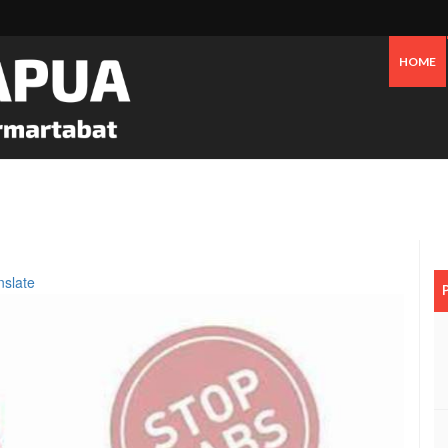
HOME
Tanggapi Persoalan Sengketa Tanah Di SP2, Berikut Penjelasannya
nslate